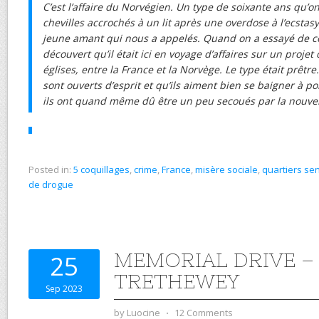
C’est l’affaire du Norvégien. Un type de soixante ans qu’o
chevilles accrochés à un lit après une overdose à l’ecstas
jeune amant qui nous a appelés. Quand on a essayé de con
découvert qu’il était ici en voyage d’affaires sur un proje
églises, entre la France et la Norvège. Le type était prêtre.
sont ouverts d’esprit et qu’ils aiment bien se baigner à po
ils ont quand même dû être un peu secoués par la nouvel
Posted in:
5 coquillages
,
crime
,
France
,
misère sociale
,
quartiers se
de drogue
MEMORIAL DRIVE –
25
TRETHEWEY
Sep 2023
by
Luocine
⋅
12 Comments