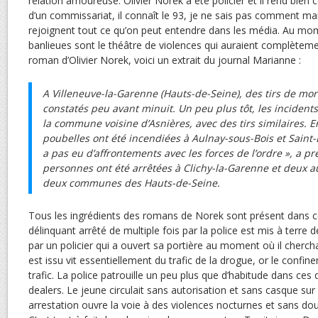
relation amoureuse. Olivier Norek a été policier et il rend bie
d’un commissariat, il connaît le 93, je ne sais pas comment ma
rejoignent tout ce qu’on peut entendre dans les média. Au mome
banlieues sont le théâtre de violences qui auraient complèteme
roman d’Olivier Norek, voici un extrait du journal Marianne :
A Villeneuve-la-Garenne (Hauts-de-Seine), des tirs de morti
constatés peu avant minuit. Un peu plus tôt, les incide
la commune voisine d’Asnières, avec des tirs similaires. E
poubelles ont été incendiées à Aulnay-sous-Bois et Saint-D
a pas eu d’affrontements avec les forces de l’ordre », a pr
personnes ont été arrêtées à Clichy-la-Garenne et deux a
deux communes des Hauts-de-Seine.
Tous les ingrédients des romans de Norek sont présent dans ce
délinquant arrêté de multiple fois par la police est mis à terre
par un policier qui a ouvert sa portière au moment où il cherchait
est issu vit essentiellement du trafic de la drogue, or le confin
trafic. La police patrouille un peu plus que d’habitude dans ces 
dealers. Le jeune circulait sans autorisation et sans casque sur
arrestation ouvre la voie à des violences nocturnes et sans dout