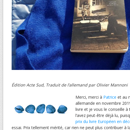
Édition Acte Sud, Traduit de l’allemand par Olivier Mannoni
Merci, merci à
Patrice
et au m
allemande en novembre 2019.
livre et je vous le conseille 
l’avez peut-être déjà lu, pu
prix du livre Européen en d
essai. Prix tellement mérité, car rien ne peut plus contribuer à