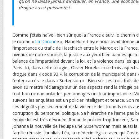
qu’on ne laisse jamais s’installer, en France, une économi
drogue aussi puissante !
Comme j’étais naïve ! bien sûr que la France a suivi le chemin 
le roman «
La Daronn
e », Hannelore Cayre nous avait donné u
l’importance du trafic de Haschisch entre le Maroc et la France,
niveaux de notre société, la justice aux yeux bien bandés qui 
balance de l’impartialité devant la loi, et la violence dans les qu
Paris. Ici, dans cette trilogie , Olivier Norek scrute trois aspect
drogue dans « code 93 », la corruption de la municipalité dans « 
l’enfer carcérale dans « Surtension » . Bien sûr ces trois faits d
avoir su mettre l’éclairage sur un des aspects rend la trilogi
tout bon roman polar les personnages ont leur importance : V
suivons les enquêtes est un policier intelligent et tenace. Son r
ses dégoûts pas seulement de la violence des truands mais aussi
corruption du personnel politique. Sa hiérarchie ne l’aime pas
équipe lui est très dévouée. Ronan le policier trop fonceur, Sam
Johanna la nouvelle de l’équipe une Superwoman mais aussi la s
famille réussie. J’oubliais Léa, la médecin légiste avec qui Coste