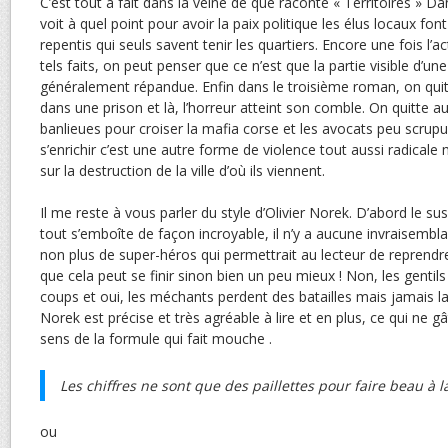
C’est tout à fait dans la veine de que raconte « Territoires »
voit à quel point pour avoir la paix politique les élus locaux font
repentis qui seuls savent tenir les quartiers. Encore une fois l’a
tels faits, on peut penser que ce n’est que la partie visible d’u
généralement répandue. Enfin dans le troisième roman, on quitt
dans une prison et là, l’horreur atteint son comble. On quitte au
banlieues pour croiser la mafia corse et les avocats peu scrupu
s’enrichir c’est une autre forme de violence tout aussi radicale
sur la destruction de la ville d’où ils viennent.
Il me reste à vous parler du style d’Olivier Norek. D’abord le sus
tout s’emboîte de façon incroyable, il n’y a aucune invraisemblan
non plus de super-héros qui permettrait au lecteur de reprendre
que cela peut se finir sinon bien un peu mieux ! Non, les gentil
coups et oui, les méchants perdent des batailles mais jamais la 
Norek est précise et très agréable à lire et en plus, ce qui ne gâ
sens de la formule qui fait mouche .
Les chiffres ne sont que des paillettes pour faire beau à l
ou