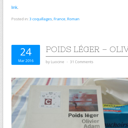
link
.
Posted in:
3 coquillages
,
France
,
Roman
POIDS LÉGER – OLI
24
Mar 2016
by
Luocine
⋅
31 Comments