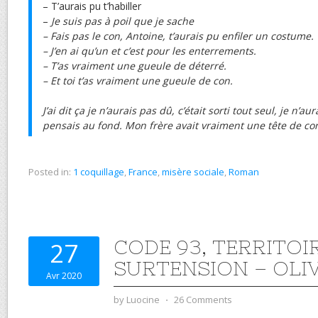
– T’aurais pu t’habiller
–
Je suis pas à poil que je sache
– Fais pas le con, Antoine, t’aurais pu enfiler un costume.
– J’en ai qu’un et c’est pour les enterrements.
– T’as vraiment une gueule de déterré.
– Et toi t’as vraiment une gueule de con.
J’ai dit ça je n’aurais pas dû, c’était sorti tout seul, je n’au
pensais au fond. Mon frère avait vraiment une tête de con 
Posted in:
1 coquillage
,
France
,
misère sociale
,
Roman
CODE 93, TERRITOIR
27
SURTENSION – OLI
Avr 2020
by
Luocine
⋅
26 Comments