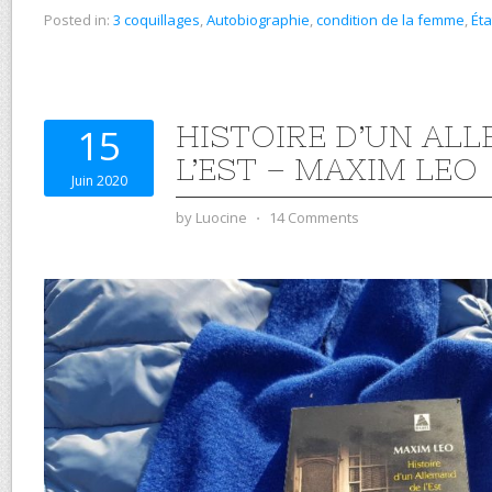
Posted in:
3 coquillages
,
Autobiographie
,
condition de la femme
,
Éta
HISTOIRE D’UN AL
15
L’EST – MAXIM LEO
Juin 2020
by
Luocine
⋅
14 Comments