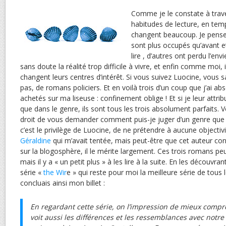
Comme je le constate à trav
habitudes de lecture, en te
changent beaucoup. Je pense
sont plus occupés qu’avant e
lire , d’autres ont perdu l’envi
sans doute la réalité trop difficile à vivre, et enfin comme moi, i
changent leurs centres d’intérêt. Si vous suivez Luocine, vous s
pas, de romans policiers. Et en voilà trois d’un coup que j’ai a
achetés sur ma liseuse : confinement oblige ! Et si je leur attrib
que dans le genre, ils sont tous les trois absolument parfaits. 
droit de vous demander comment puis-je juger d’un genre que je
c’est le privilège de Luocine, de ne prétendre à aucune objectivit
Géraldine
qui m’avait tentée, mais peut-être que cet auteur con
sur la blogosphère, il le mérite largement. Ces trois romans pe
mais il y a « un petit plus » à les lire à la suite. En les découvra
série «
the Wir
e » qui reste pour moi la meilleure série de tous 
concluais ainsi mon billet :
En regardant cette série, on l’impression de mieux compr
voit aussi les différences et les ressemblances avec notre