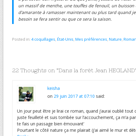
un massif de menthe, une touffes de fenouil, un buisson
d’amarante à ramasser maintenant ou plus tard quand je 
besoin se fera sentir ou que ce sera la saison.
Posted in:
4 coquillages
,
État-Unis
,
Mes préférences
,
Nature
,
Roma
22 Thoughts on “
Dans la forêt Jean HEGLAND
keisha
on
29 juin 2017 at 07:10
said:
Un jour peut être je lirai ce roman, quand j’aurai oublié tout ce
juste feuilleté et suis tombée sur l’accouchement, ça m’a par
te fais un passage bien émouvant’
Pourtant le côté nature ça me plairait (j’ai aimé le mur et dé