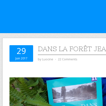
DANS LA FORÊT JE
29
Juin 2017
by
Luocine
⋅
22 Comments