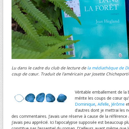
Lu dans le cadre du club de lecture de
la média­thè­que de D
coup de cœur. Traduit de l’américain par Josette Chicheporti
Véritable emballement de la 
mérite les coups de cœur qu’
Dominique
,
Aifelle
,
Jérôme
e
d’autres dont je mettrai les
des commentaires. J’avais une réserve à cause de la référence
j’avais peu apprécié. Ici l’apocalypse supposée est beaucoup plus
constitue pas l’essentiel du roman. D’ailleurs avant même que 