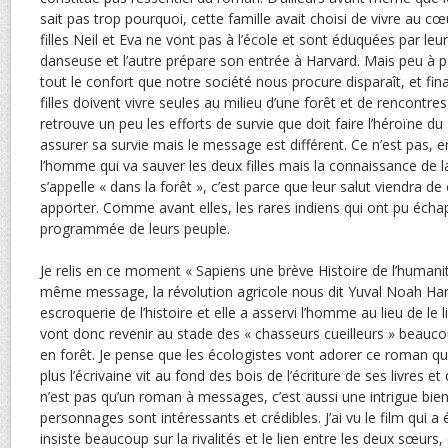
sait pas trop pourquoi, cette famille avait choisi de vivre au cœ
filles Neil et Eva ne vont pas à l’école et sont éduquées par leur
danseuse et l’autre prépare son entrée à Harvard. Mais peu à p
tout le confort que notre société nous procure disparaît, et fi
filles doivent vivre seules au milieu d’une forêt et de rencontr
retrouve un peu les efforts de survie que doit faire l’héroïne du
assurer sa survie mais le message est différent. Ce n’est pas, en
l’homme qui va sauver les deux filles mais la connaissance de l
s’appelle « dans la forêt », c’est parce que leur salut viendra de
apporter. Comme avant elles, les rares indiens qui ont pu échap
programmée de leurs peuple.
Je relis en ce moment « Sapiens une brève Histoire de l’humani
même message, la révolution agricole nous dit Yuval Noah Hara
escroquerie de l’histoire et elle a asservi l’homme au lieu de le
vont donc revenir au stade des « chasseurs cueilleurs » beauco
en forêt. Je pense que les écologistes vont adorer ce roman qui 
plus l’écrivaine vit au fond des bois de l’écriture de ses livres et
n’est pas qu’un roman à messages, c’est aussi une intrigue bie
personnages sont intéressants et crédibles. J’ai vu le film qui a ét
insiste beaucoup sur la rivalités et le lien entre les deux sœurs,