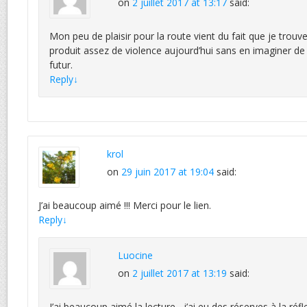
on
2 juillet 2017 at 13:17
said:
Mon peu de plaisir pour la route vient du fait que je trou
produit assez de violence aujourd’hui sans en imaginer de
futur.
Reply
↓
krol
on
29 juin 2017 at 19:04
said:
J’ai beaucoup aimé !!! Merci pour le lien.
Reply
↓
Luocine
on
2 juillet 2017 at 13:19
said:
J’ai beaucoup aimé la lecture , j’ai eu des réserves à la réfl