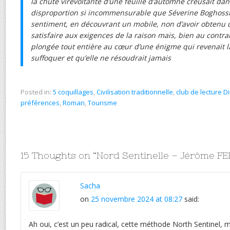
la chute virevoltante d’une feuille d’automne creusait dan
disproportion si incommensurable que Séverine Boghossi
sentiment, en découvrant un mobile, non d’avoir obtenu 
satisfaire aux exigences de la raison mais, bien au contra
plongée tout entière au cœur d’une énigme qui revenait la
suffoquer et qu’elle ne résoudrait jamais
Posted in:
5 coquillages
,
Civilisation traditionnelle
,
club de lecture D
préférences
,
Roman
,
Tourisme
15 Thoughts on “
Nord Sentinelle – Jérôme F
Sacha
on
25 novembre 2024 at 08:27
said:
Ah oui, c’est un peu radical, cette méthode North Sentinel, 