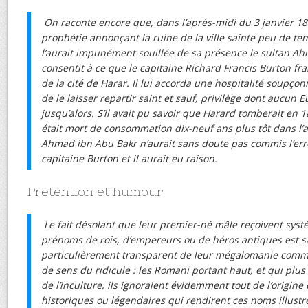
On raconte encore que, dans l’après-midi du 3 janvier 18
prophétie annonçant la ruine de la ville sainte peu de te
l’aurait impunément souillée de sa présence le sultan A
consentit à ce que le capitaine Richard Francis Burton fra
de la cité de Harar. Il lui accorda une hospitalité soupço
de le laisser repartir saint et sauf, privilège dont aucun E
jusqu’alors. S’il avait pu savoir que Harard tomberait en 
était mort de consommation dix-neuf ans plus tôt dans l’
Ahmad ibn Abu Bakr n’aurait sans doute pas commis l’erre
capitaine Burton et il aurait eu raison.
Prétention et humour
Le fait désolant que leur premier-né mâle reçoivent sy
prénoms de rois, d’empereurs ou de héros antiques est
particulièrement transparent de leur mégalomanie comme
de sens du ridicule : les Romani portant haut, et qui plus
de l’inculture, ils ignoraient évidemment tout de l’origin
historiques ou légendaires qui rendirent ces noms illustre