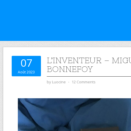
L’INVENTEUR – MIG
07
BONNEFOY
Août 2023
by
Luocine
⋅
12 Comments