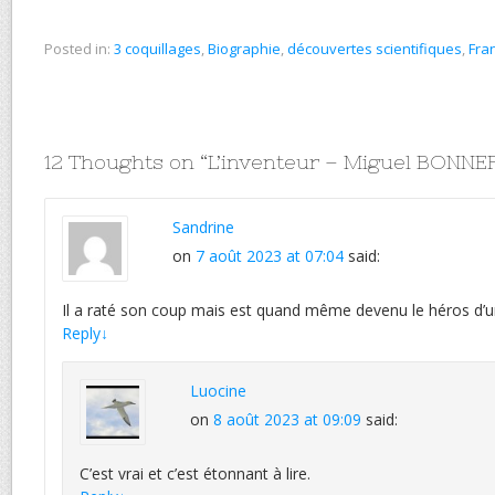
Posted in:
3 coquillages
,
Biographie
,
découvertes scientifiques
,
Fra
12 Thoughts on “
L’inventeur – Miguel BONNE
Sandrine
on
7 août 2023 at 07:04
said:
Il a raté son coup mais est quand même devenu le héros d’un 
Reply
↓
Luocine
on
8 août 2023 at 09:09
said:
C’est vrai et c’est étonnant à lire.