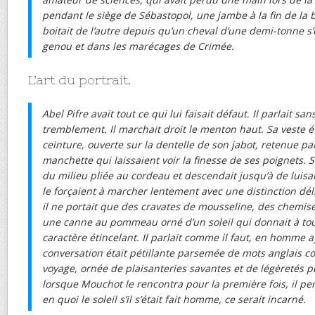
pendant le siège de Sébastopol, une jambe à la fin de la b
boitait de l’autre depuis qu’un cheval d’une demi-tonne s’
genou et dans les marécages de Crimée.
L’art du portrait.
Abel Pifre avait tout ce qui lui faisait défaut. Il parlait san
tremblement. Il marchait droit le menton haut. Sa veste ét
ceinture, ouverte sur la dentelle de son jabot, retenue p
manchette qui laissaient voir la finesse de ses poignets. S
du milieu pliée au cordeau et descendait jusqu’à de luisa
le forçaient à marcher lentement avec une distinction déli
il ne portait que des cravates de mousseline, des chemises
une canne au pommeau orné d’un soleil qui donnait à tout 
caractère étincelant. Il parlait comme il faut, en homme a
conversation était pétillante parsemée de mots anglais co
voyage, ornée de plaisanteries savantes et de légèretés p
lorsque Mouchot le rencontra pour la première fois, il pen
en quoi le soleil s’il s’était fait homme, ce serait incarné.