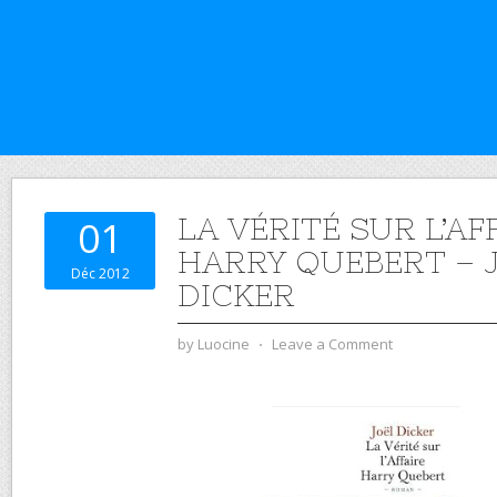
LA VÉRITÉ SUR L’AF
01
HARRY QUEBERT – 
Déc 2012
DICKER
by
Luocine
⋅
Leave a Comment