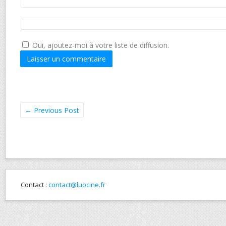
Oui, ajoutez-moi à votre liste de diffusion.
←
Previous Post
Contact :
contact@luocine.fr