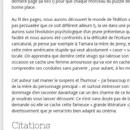
dernière page (la 665 !) pour que chaque morceau du puzzle de 
bonne place.
Au fil des pages, nous aurons découvert le monde de l’édition a
pas persuadée que ce soit différent ailleurs !), la vie dans une pe
aurons suivi l’évolution psychologique d’un jeune prétentieux q
facilité et nous aurons été confrontés à la difficulté de l’écrit
caricatural, je pense par exemple à Tamara la mère de Jenny, el
cette mère américaine stupide qui veut absolument « caser » sa fi
locale .On apprendra que derrière cette virago qui rabroue son
occasion se cache une femme amoureuse qui va voir en cachet
comprendre ses conduites sans parvenir , pour autant, à les mo
Cet auteur sait manier le suspens et l’humour – j’ai beaucoup ri 
de la mère du personnage principal – et surtout intéresser son l
dommage d’en raconter davantage car un des charme de ce liv
je voudrais vous laisser découvrir. Ce n’est sans doute pas de la
demande où elle se cache cette fameuse « grande littérature »),
divertissement que je verrai très bien adapté au cinéma.
Citations