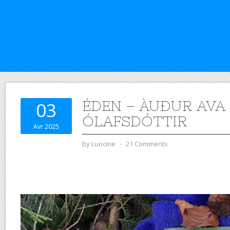
ÉDEN – ÀUÐUR AVA
03
ÓLAFSDÓTTIR
Avr 2025
by
Luocine
⋅
21 Comments