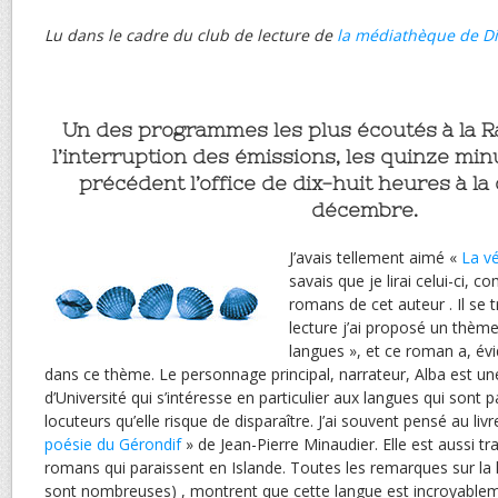
Lu dans le cadre du club de lecture de
la médiathèque de D
Un des programmes les plus écoutés à la Ra
l’interruption des émissions, les quinze min
précédent l’office de dix-huit heures à la
décembre.
J’avais tellement aimé «
La vé
savais que je lirai celui-ci, 
romans de cet auteur . Il se 
lecture j’ai proposé un thèm
langues », et ce roman a, év
dans ce thème. Le personnage principal, narrateur, Alba est une
d’Université qui s’intéresse en particulier aux langues qui sont p
locuteurs qu’elle risque de disparaître. J’ai souvent pensé au liv
poésie du Gérondif
» de Jean-Pierre Minaudier. Elle est aussi tra
romans qui paraissent en Islande. Toutes les remarques sur la l
sont nombreuses) , montrent que cette langue est incroyableme