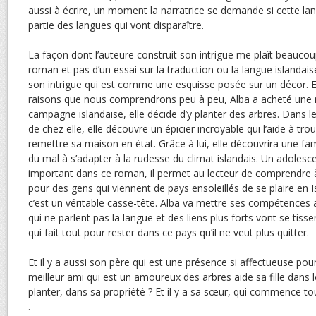
aussi à écrire, un moment la narratrice se demande si cette la
partie des langues qui vont disparaître.
La façon dont l’auteure construit son intrigue me plaît beaucoup.
roman et pas d’un essai sur la traduction ou la langue islandaise
son intrigue qui est comme une esquisse posée sur un décor. E
raisons que nous comprendrons peu à peu, Alba a acheté une 
campagne islandaise, elle décide d’y planter des arbres. Dans le 
de chez elle, elle découvre un épicier incroyable qui l’aide à tro
remettre sa maison en état. Grâce à lui, elle découvrira une fam
du mal à s’adapter à la rudesse du climat islandais. Un adolesc
important dans ce roman, il permet au lecteur de comprendre à qu
pour des gens qui viennent de pays ensoleillés de se plaire en I
c’est un véritable casse-tête. Alba va mettre ses compétences
qui ne parlent pas la langue et des liens plus forts vont se tiss
qui fait tout pour rester dans ce pays qu’il ne veut plus quitter.
Et il y a aussi son père qui est une présence si affectueuse pour
meilleur ami qui est un amoureux des arbres aide sa fille dans 
planter, dans sa propriété ? Et il y a sa sœur, qui commence to
.