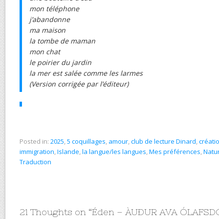
mon téléphone
j’abandonne
ma maison
la tombe de maman
mon chat
le poirier du jardin
la mer est salée comme les larmes
(Version corrigée par l’éditeur)
Posted in:
2025
,
5 coquillages
,
amour
,
club de lecture Dinard
,
créatio
immigration
,
Islande
,
la langue/les langues
,
Mes préférences
,
Natu
Traduction
21 Thoughts on “
Éden – ÀUÐUR AVA ÓLAFSD