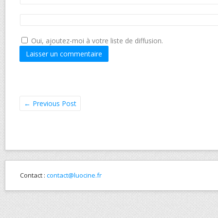
Oui, ajoutez-moi à votre liste de diffusion.
←
Previous Post
Contact :
contact@luocine.fr