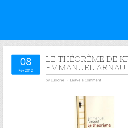
LE THÉORÈME DE K
08
EMMANUEL ARNAU
Fév 2012
by
Luocine
⋅
Leave a Comment