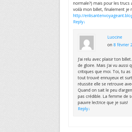
normale?) mais pour les trucs a
voilà mon billet, finalement je
http://enlisantenvoyageant.blo
Reply
↓
Luocine
on
8 février
J’ai relu avec plaisir ton bil
de gloire. Mais j’ai vu auss
critiques que moi. Toi, tu as 
tout trouvé ennuyeux et surt
réussite elle se retrouve ave
Quand on sait le peu d’argen
pas crédible. La femme de s
pauvre lectrice que je suis!
Reply
↓