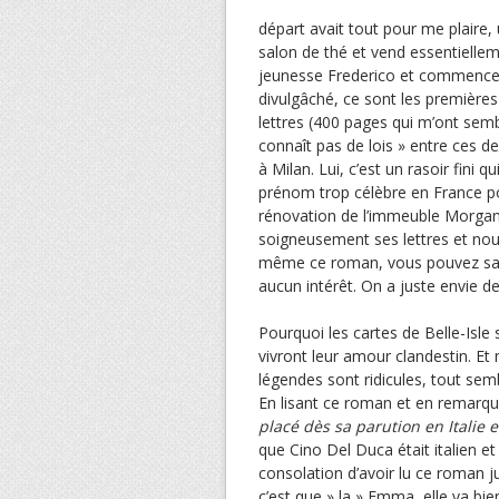
départ avait tout pour me plaire, 
salon de thé et vend essentielle
jeunesse Frederico et commence un
divulgâché, ce sont les première
lettres (400 pages qui m’ont sem
connaît pas de lois » entre ces de
à Milan. Lui, c’est un rasoir fini 
prénom trop célèbre en France pou
rénovation de l’immeuble Morgan
soigneusement ses lettres et nous 
même ce roman, vous pouvez saute
aucun intérêt. On a juste envie de l
Pourquoi les cartes de Belle-Isl
vivront leur amour clandestin. Et 
légendes sont ridicules, tout se
En lisant ce roman et en remarqu
placé dès sa parution en Italie 
que Cino Del Duca était italien e
consolation d’avoir lu ce roman jus
c’est que » la » Emma, elle va bie