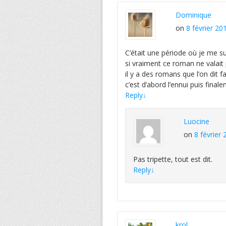
Dominique
on
8 février 20
C’était une période où je me s
si vraiment ce roman ne valait p
il y a des romans que l’on dit fa
c’est d’abord l’ennui puis final
Reply
↓
Luocine
on
8 février
Pas tripette, tout est dit.
Reply
↓
krol