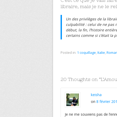
C’est ce que je vais fai
libraire, mais je ne le r
Un des privilèges de la librai
culpabilité : celui de ne pas m
début, la fin, l’histoire entiè
certains comme si c’était la p
Posted in:
1 coquillage
,
Italie
,
Roma
20 Thoughts on “
L’Amou
keisha
on
8 février 20
Je ne me souviens pas de l’ennu