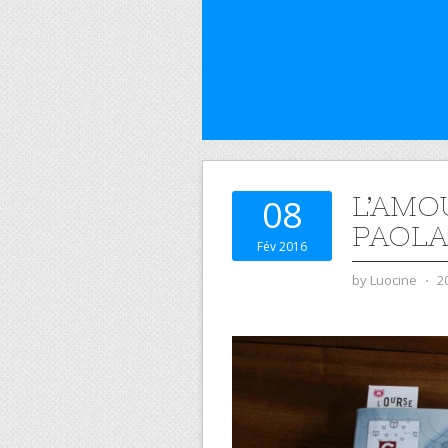
L’AMO
08
PAOLA
Fév 2016
by
Luocine
⋅
2