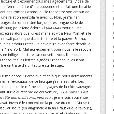
lecture et d’exprimer tous mes agacements. L’idée de
une femme hérite d’une papeterie et en fait une librairie-
ment des romans d’amour. Elle rencontre son amour de
e relation épistolaire avec lui. Non, je n’ai rien
s pages du roman. Une longue, très longue série de
blé 800) pour faire éclore « l’AAAAAAAmour qui ne
ux êtres alors que lui est marié et vit à New-York et elle
qui ne sait parler que d’architecture et la pauvre Emma,
r les amours ratés, va devoir lire avec force détails la
 à New-York. Malheureusement pour nous, elle recopie
en inflige la lecture. Un conseil si vous lisez quand
r toutes les lettres signées Frederico, elles n’ont
ire un traité d’architecture sur le sujet.
e sur ma photo ? Parce que c’est là que nous deux amants
même l’évocation de ce lieu que j’aime est raté. Les
mble de pacotille même les paysages de la côte sauvage.
ant sur la quatrième de couverture,
» Ce roman s’est
en tête des meilleures ventes »
, je me suis souvenue
t avait inventé le concept de la presse du cœur. Ma seule
qu’au bout, (en diagonale à la fin il faut que je l’avoue),
n s’ennuyer avec son amant si rasoir et si pleutre qu’il