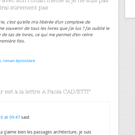
re avec son roman même si je ne suis pas
elirai sûrement pas
rie, c’est qu’elle m’a libérée d’un complexe de
e souvenir de tous les livres que j’ai lus ? J’ai oublié le
re de tas de livres, ce qui me permet d’en relire
remière fois.
n
,
roman épistolaire
r est à la lettre A Paola CALVETTI
”
16 at 09:47
said:
i (j’aime bien les passages architecture, je suis