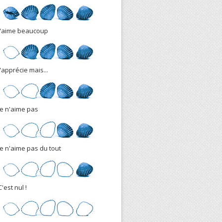
J'aime beaucoup
J'apprécie mais...
Je n'aime pas
Je n'aime pas du tout
C'est nul !