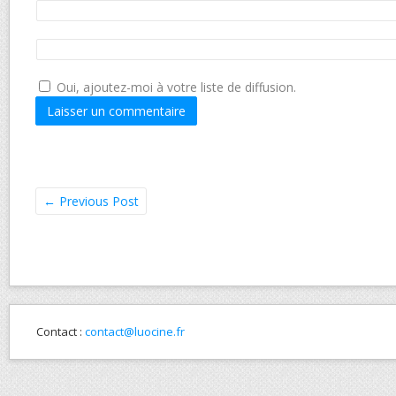
Oui, ajoutez-moi à votre liste de diffusion.
←
Previous Post
Contact :
contact@luocine.fr