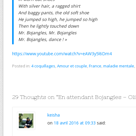
With silver hair, a ragged shirt
And baggy pants, the old soft shoe
He jumped so high, he jumped so high
Then he lightly touched down
Mr. Bojangles, Mr. Bojangles
Mr. Bojangles, dance ! »
https://www.youtube.com/watch?v=eAW3y5l6Dm4
Posted in:
4 coquillages
,
Amour et couple
,
France
,
maladie mentale
,
29 Thoughts on “
En attendant Bojangles – O
keisha
on
18 avril 2016 at 09:33
said: