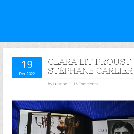
CLARA LIT PROUST 
19
STÉPHANE CARLIER
Déc 2022
by
Luocine
⋅
16 Comments