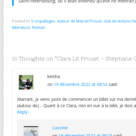
Saint-Pétersbourg, où il était entendu qu’elle ne mettrait
Posted in:
5 coquillages
,
autour de Marcel Proust
,
club de lecture D
littérature
,
Roman
16 Thoughts on “
Clara Lit Proust – Stéphane
keisha
on
19 décembre 2022 at 08:52
said:
Marrant, je viens juste de commencer un billet sur ma derni
(autour de)… Quant à ce Clara, rien en vue à la bibli, je dois a
Reply
↓
Luocine
on
19 décembre 2022 at 09:15
said: