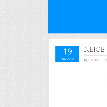
NEIGE
19
Nov 2012
by
Luocine
⋅
L