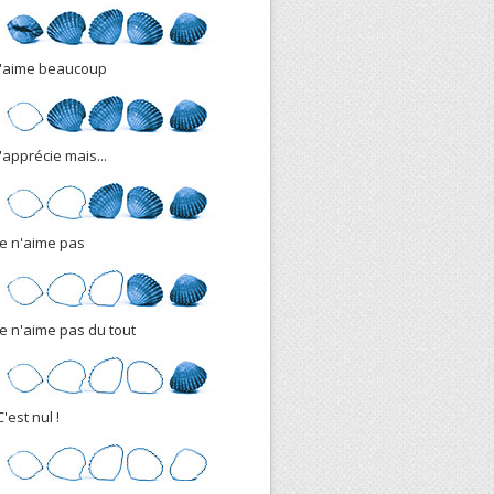
J'aime beaucoup
J'apprécie mais...
Je n'aime pas
Je n'aime pas du tout
C'est nul !