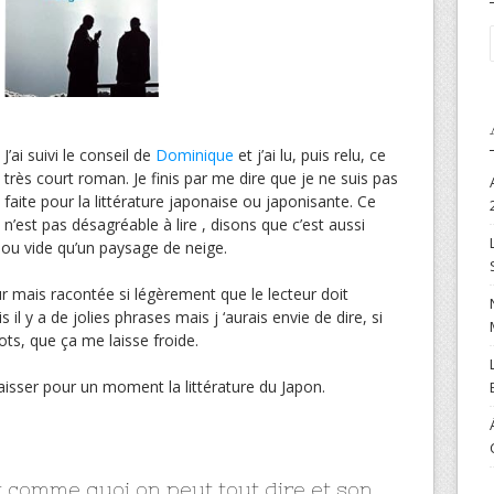
J’ai suivi le conseil de
Dominique
et j’ai lu, puis relu, ce
très court roman. Je finis par me dire que je ne suis pas
faite pour la littérature japonaise ou japonisante. Ce
n’est pas désagréable à lire , disons que c’est aussi
i ou vide qu’un paysage de neige.
ur mais racontée si légèrement que le lecteur doit
s il y a de jolies phrases mais j ‘aurais envie de dire, si
ots, que ça me laisse froide.
laisser pour un moment la littérature du Japon.
t comme quoi on peut tout dire et son