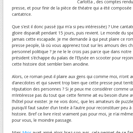
Carlotta , des comptes rendus
presse, et pour finir de la pièce de théatre qui a été composée à
cantatrice.
Que s’est il donc passé (qui m’a si peu intéressée) ? Une cant
gloire disparaît pendant 15 jours, puis revient. Le monde du sp
jamais cette escapade. Je me demande à qui peut plaire ce roma
presse people, là où vous apprenez tout sur les amours des ch
personnel politique ? Je ne le le crois pas parce que dans not
président s’échappe du palais de l’Elysée en scooter pour rejoi
cette histoire doit sembler bien anodine.
Alors, ce roman peut-il plaire aux gens qui comme moi, n’ont a
d’anecdotes et qui savent trop bien que cette presse peut terri
réputation des personnes ? Si je peux me considérer comme u
m’intéresse pas du tout que cette femme ait eu besoin d’une a
l’hôtel pour exister. Je ne vois donc, que les amateurs de puzzle
puisqu’il faut sauter d’un texte à l’autre pour reconstituer peu 
histoire. Bref ce livre n’est vraiment pas pour moi, je n’ai mêm
pour vous, le moindre passage.
Mais
Mior
avait aimé alors lisez son avis, cela permet de se fai