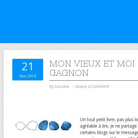
MON VIEUX ET MOI 
21
GAGNON
Nov 2010
by
Luocine
⋅
Leave a Comment
Un tout petit livre, pas plus 
agréable à lire. Je ne partag
certains blogs sur le message