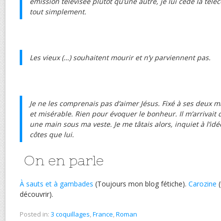
émission télévisée plutôt qu’une autre, je lui cède la télé
tout simplement.
Les vieux (…) souhaitent mourir et n’y parviennent pas.
Je ne les comprenais pas d’aimer Jésus. Fixé à ses deux ma
et misérable. Rien pour évoquer le bonheur. Il m’arrivait d
une main sous ma veste. Je me tâtais alors, inquiet à l’i
côtes que lui.
On en parle
À sauts et à gambades
(Toujours mon blog fétiche).
Carozine
(
découvrir).
Posted in:
3 coquillages
,
France
,
Roman