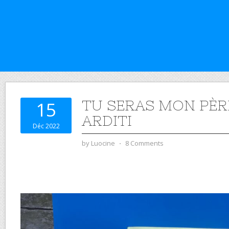
TU SERAS MON PÈR
15
ARDITI
Déc 2022
by
Luocine
⋅
8 Comments