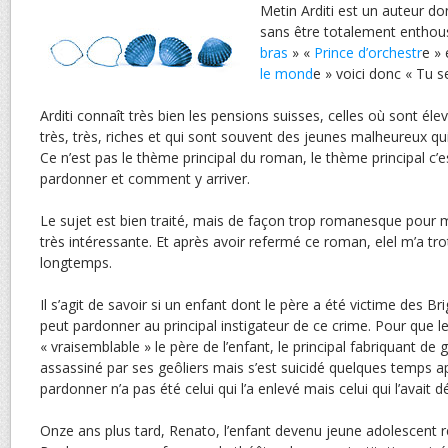
Metin Arditi est un auteur do
sans être totalement enthou
bras
» «
Prince d’orchestr
e » 
le mond
e » voici donc « Tu 
Arditi connaît très bien les pensions suisses, celles où sont éle
très, très, riches et qui sont souvent des jeunes malheureux q
Ce n’est pas le thème principal du roman, le thème principal c’e
pardonner et comment y arriver.
Le sujet est bien traité, mais de façon trop romanesque pour m
très intéressante. Et après avoir refermé ce roman, elel m’a tr
longtemps.
Il s’agit de savoir si un enfant dont le père a été victime des 
peut pardonner au principal instigateur de ce crime. Pour que l
« vraisemblable » le père de l’enfant, le principal fabriquant de gl
assassiné par ses geôliers mais s’est suicidé quelques temps ap
pardonner n’a pas été celui qui l’a enlevé mais celui qui l’avait 
Onze ans plus tard, Renato, l’enfant devenu jeune adolescent