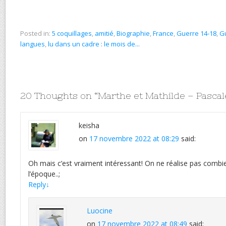
Posted in:
5 coquillages
,
amitié
,
Biographie
,
France
,
Guerre 14-18
,
G
langues
,
lu dans un cadre : le mois de...
20 Thoughts on “
Marthe et Mathilde – Pasca
keisha
on
17 novembre 2022 at 08:29
said:
Oh mais c’est vraiment intéressant! On ne réalise pas combie
l’époque..;
Reply
↓
Luocine
on
17 novembre 2022 at 08:49
said: