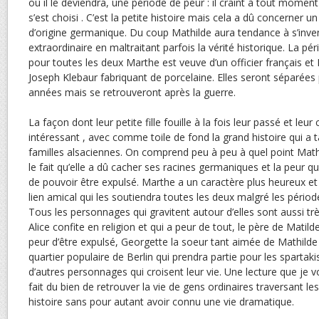
où il le deviendra, une période de peur : il craint à tout moment
s’est choisi . C’est la petite histoire mais cela a dû concerner 
d’origine germanique. Du coup Mathilde aura tendance à s’inven
extraordinaire en maltraitant parfois la vérité historique. La pé
pour toutes les deux Marthe est veuve d’un officier français et
Joseph Klebaur fabriquant de porcelaine. Elles seront séparée
années mais se retrouveront après la guerre.
La façon dont leur petite fille fouille à la fois leur passé et leur
intéressant , avec comme toile de fond la grand histoire qui a t
familles alsaciennes. On comprend peu à peu à quel point Mathi
le fait qu’elle a dû cacher ses racines germaniques et la peur q
de pouvoir être expulsé. Marthe a un caractère plus heureux et c
lien amical qui les soutiendra toutes les deux malgré les périod
Tous les personnages qui gravitent autour d’elles sont aussi trè
Alice confite en religion et qui a peur de tout, le père de Matilde
peur d’être expulsé, Georgette la soeur tant aimée de Mathilde 
quartier populaire de Berlin qui prendra partie pour les spartak
d’autres personnages qui croisent leur vie. Une lecture que je
fait du bien de retrouver la vie de gens ordinaires traversant le
histoire sans pour autant avoir connu une vie dramatique.