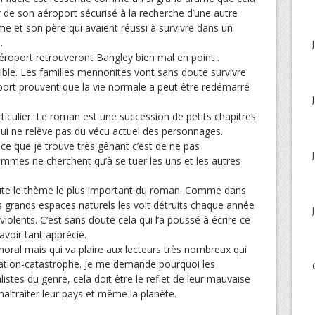
r de son aéroport sécurisé à la recherche d’une autre
mme et son père qui avaient réussi à survivre dans un
.
aéroport retrouveront Bangley bien mal en point .
ble. Les familles mennonites vont sans doute survivre
oport prouvent que la vie normale a peut être redémarré
articulier. Le roman est une succession de petits chapitres
 qui ne relève pas du vécu actuel des personnages.
 ce que je trouve très gênant c’est de ne pas
mes ne cherchent qu’à se tuer les uns et les autres
ute le thème le plus important du roman. Comme dans
les grands espaces naturels les voit détruits chaque année
violents. C’est sans doute cela qui l’a poussé à écrire ce
voir tant apprécié.
oral mais qui va plaire aux lecteurs très nombreux qui
ipation-catastrophe. Je me demande pourquoi les
istes du genre, cela doit être le reflet de leur mauvaise
altraiter leur pays et même la planète.