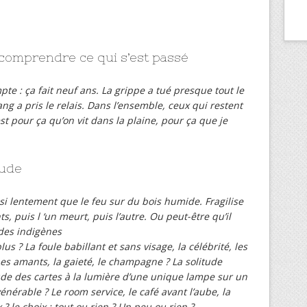
omprendre ce qui s’est passé
te : ça fait neuf ans. La grippe a tué presque tout le
g a pris le relais. Dans l’ensemble, ceux qui restent
st pour ça qu’on vit dans la plaine, pour ça que je
tude
i lentement que le feu sur du bois humide. Fragilise
s, puis l ‘un meurt, puis l’autre. Ou peut-être qu’il
des indigènes
s ? La foule babillant et sans visage, la célébrité, les
 Les amants, la gaieté, le champagne ? La solitude
étude des cartes à la lumière d’une unique lampe sur un
nérable ? Le room service, le café avant l’aube, la
 le choix : tout ou rien ? Un peu ou rien ?