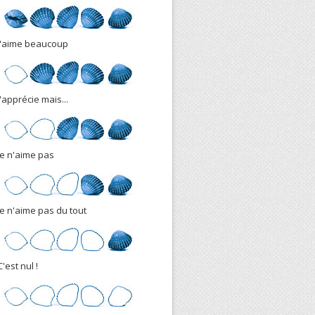
J'aime beaucoup
J'apprécie mais...
Je n'aime pas
Je n'aime pas du tout
C'est nul !