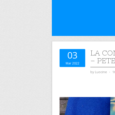
LA CO
03
– PET
Mar 2022
by
Luocine
⋅
1