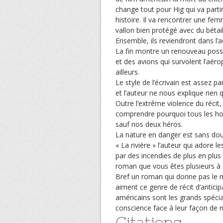
change tout pour Hig qui va parti
histoire. Il va rencontrer une fe
vallon bien protégé avec du bétail
Ensemble, ils reviendront dans l’
La fin montre un renouveau possi
et des avions qui survolent l’aér
ailleurs.
Le style de l’écrivain est assez p
et l’auteur ne nous explique rien
Outre l’extrême violence du récit,
comprendre pourquoi tous les hom
sauf nos deux héros.
La nature en danger est sans do
« La rivière » l’auteur qui adore 
par des incendies de plus en plus 
roman que vous êtes plusieurs à a
Bref un roman qui donne pas le m
aiment ce genre de récit d’antic
américains sont les grands spécial
conscience face à leur façon de m
Citations