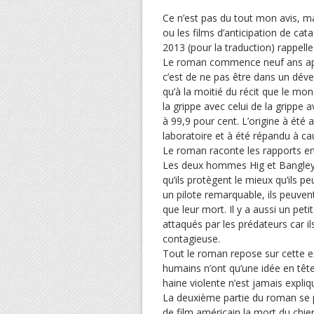
Ce n’est pas du tout mon avis, mais
ou les films d’anticipation de cat
2013 (pour la traduction) rappell
Le roman commence neuf ans après
c’est de ne pas être dans un dé
qu’à la moitié du récit que le mon
la grippe avec celui de la grippe 
à 99,9 pour cent. L’origine à été a
laboratoire et à été répandu à ca
Le roman raconte les rapports ent
Les deux hommes Hig et Bangley o
qu’ils protègent le mieux qu’ils 
un pilote remarquable, ils peuven
que leur mort. Il y a aussi un pet
attaqués par les prédateurs car i
contagieuse.
Tout le roman repose sur cette ex
humains n’ont qu’une idée en tête
haine violente n’est jamais expliq
La deuxième partie du roman se 
de film américain la mort du chi