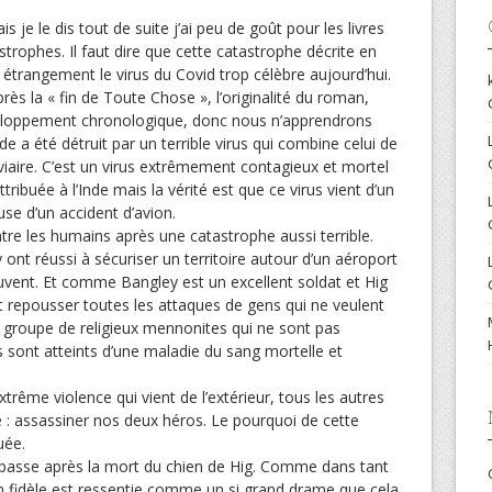
 je le dis tout de suite j’ai peu de goût pour les livres
astrophes. Il faut dire que cette catastrophe décrite en
e étrangement le virus du Covid trop célèbre aujourd’hui.
 la « fin de Toute Chose », l’originalité du roman,
veloppement chronologique, donc nous n’apprendrons
de a été détruit par un terrible virus qui combine celui de
aviaire. C’est un virus extrêmement contagieux et mortel
ttribuée à l’Inde mais la vérité est que ce virus vient d’un
use d’un accident d’avion.
re les humains après une catastrophe aussi terrible.
nt réussi à sécuriser un territoire autour d’un aéroport
peuvent. Et comme Bangley est un excellent soldat et Hig
t repousser toutes les attaques de gens qui ne veulent
it groupe de religieux mennonites qui ne sont pas
ls sont atteints d’une maladie du sang mortelle et
trême violence qui vient de l’extérieur, tous les autres
 : assassiner nos deux héros. Le pourquoi de cette
uée.
passe après la mort du chien de Hig. Comme dans tant
en fidèle est ressentie comme un si grand drame que cela