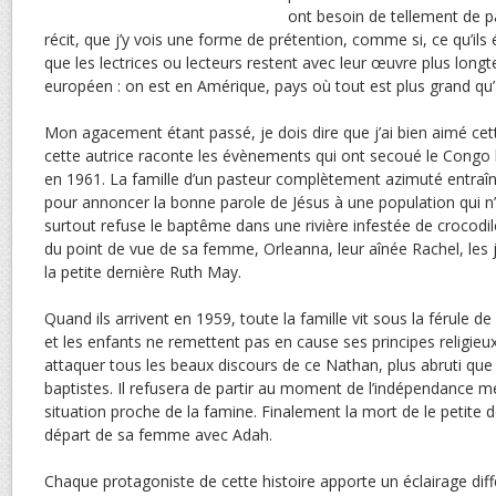
ont besoin de tellement de pa
récit, que j’y vois une forme de prétention, comme si, ce qu’ils 
que les lectrices ou lecteurs restent avec leur œuvre plus lo
européen : on est en Amérique, pays où tout est plus grand qu
Mon agacement étant passé, je dois dire que j’ai bien aimé cett
cette autrice raconte les évènements qui ont secoué le Congo
en 1961. La famille d’un pasteur complètement azimuté entraî
pour annoncer la bonne parole de Jésus à une population qui n’en
surtout refuse le baptême dans une rivière infestée de crocodi
du point de vue de sa femme, Orleanna, leur aînée Rachel, les 
la petite dernière Ruth May.
Quand ils arrivent en 1959, toute la famille vit sous la férule d
et les enfants ne remettent pas en cause ses principes religieux.
attaquer tous les beaux discours de ce Nathan, plus abruti qu
baptistes. Il refusera de partir au moment de l’indépendance m
situation proche de la famine. Finalement la mort de le petite 
départ de sa femme avec Adah.
Chaque protagoniste de cette histoire apporte un éclairage diff