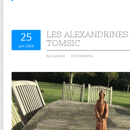
LES ALEXANDRINES
25
TOMSIC
Juin 2026
by
Luocine
⋅
6 Comments