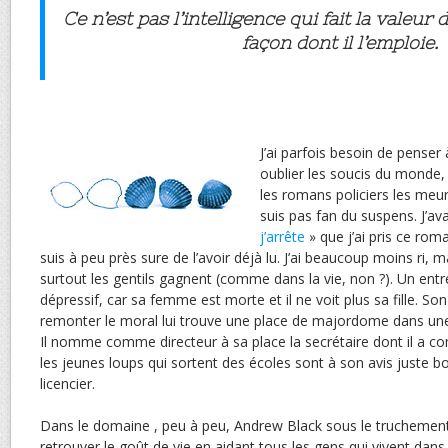
Ce n’est pas l’intelligence qui fait la valeur
façon dont il l’emploie.
J’ai parfois besoin de penser
oublier les soucis du monde
les romans policiers les meu
suis pas fan du suspens. J’ava
j’arrête
» que j’ai pris ce rom
suis à peu près sure de l’avoir déjà lu. J’ai beaucoup moins ri, m
surtout les gentils gagnent (comme dans la vie, non ?). Un entr
dépressif, car sa femme est morte et il ne voit plus sa fille. Son
remonter le moral lui trouve une place de majordome dans une 
Il nomme comme directeur à sa place la secrétaire dont il a co
les jeunes loups qui sortent des écoles sont à son avis juste bo
licencier.
Dans le domaine , peu à peu, Andrew Black sous le truchemen
retrouver le goût de vie en aidant tous les gens qui vivent dans