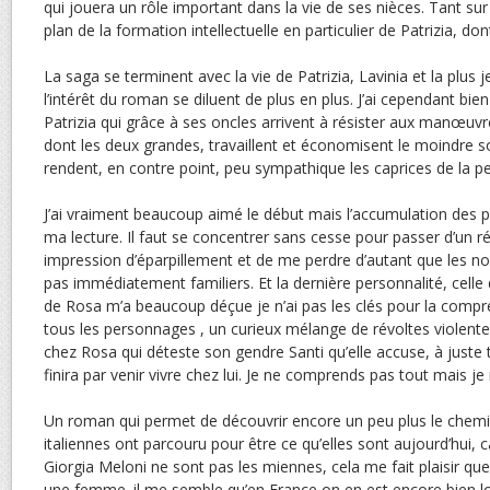
qui jouera un rôle important dans la vie de ses nièces. Tant sur 
plan de la formation intellectuelle en particulier de Patrizia, dont 
La saga se terminent avec la vie de Patrizia, Lavinia et la plus
l’intérêt du roman se diluent de plus en plus. J’ai cependant b
Patrizia qui grâce à ses oncles arrivent à résister aux manœuv
dont les deux grandes, travaillent et économisent le moindre s
rendent, en contre point, peu sympathique les caprices de la pe
J’ai vraiment beaucoup aimé le début mais l’accumulation des
ma lecture. Il faut se concentrer sans cesse pour passer d’un réc
impression d’éparpillement et de me perdre d’autant que les n
pas immédiatement familiers. Et la dernière personnalité, celle de
de Rosa m’a beaucoup déçue je n’ai pas les clés pour la comprend
tous les personnages , un curieux mélange de révoltes violen
chez Rosa qui déteste son gendre Santi qu’elle accuse, à juste ti
finira par venir vivre chez lui. Je ne comprends pas tout mais je 
Un roman qui permet de découvrir encore un peu plus le chem
italiennes ont parcouru pour être ce qu’elles sont aujourd’hui, 
Giorgia Meloni ne sont pas les miennes, cela me fait plaisir qu
une femme. il me semble qu’en France on en est encore bien lo