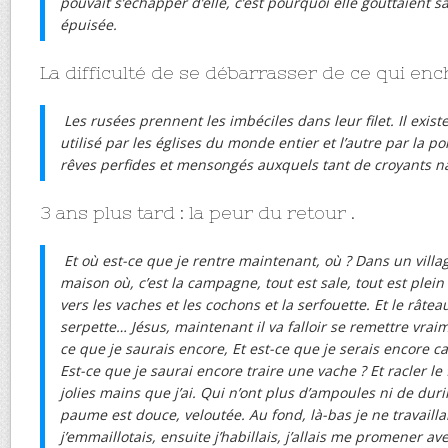
pouvait s’échapper d’elle, c’est pourquoi elle gouttaient 
épuisée.
La difficulté de se débarrasser de ce qui enc
Les rusées prennent les imbéciles dans leur filet. Il existe 
utilisé par les églises du monde entier et l’autre par la po
rêves perfides et mensongés auxquels tant de croyants naï
3 ans plus tard : la peur du retour .
Et où est-ce que je rentre maintenant, où ? Dans un vill
maison où, c’est la campagne, tout est sale, tout est plei
vers les vaches et les cochons et la serfouette. Et le râteau
serpette… Jésus, maintenant il va falloir se remettre vraim
ce que je saurais encore, Et est-ce que je serais encore ca
Est-ce que je saurai encore traire une vache ? Et racler le
jolies mains que j’ai. Qui n’ont plus d’ampoules ni de dur
paume est douce, veloutée. Au fond, là-bas je ne travaillais
j’emmaillotais, ensuite j’habillais, j’allais me promener av