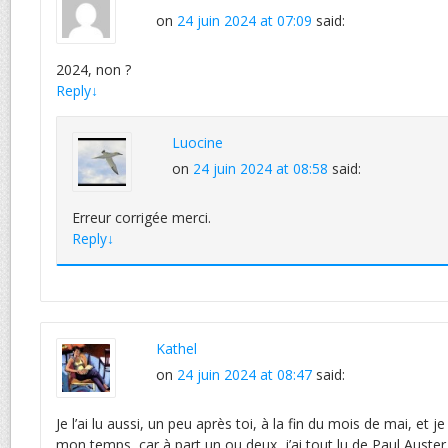
on
24 juin 2024 at 07:09
said:
2024, non ?
Reply
↓
Luocine
on
24 juin 2024 at 08:58
said:
Erreur corrigée merci.
Reply
↓
Kathel
on
24 juin 2024 at 08:47
said:
Je l’ai lu aussi, un peu après toi, à la fin du mois de mai, et je l
mon temps, car à part un ou deux, j’ai tout lu de Paul Auster, 