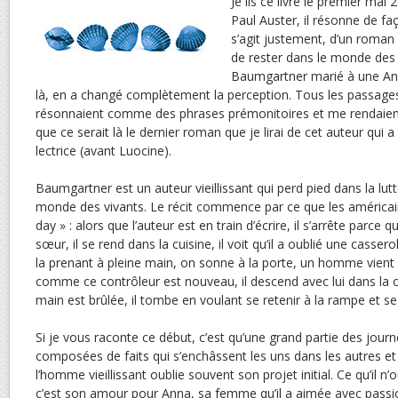
Je lis ce livre le premier mai
Paul Auster, il résonne de faço
s’agit justement, d’un roman s
de rester dans le monde des 
Baumgartner marié à une Anna
là, en a changé complètement la perception. Tous les passages 
résonnaient comme des phrases prémonitoires et me rendaient
que ce serait là le dernier roman que je lirai de cet auteur qu
lectrice (avant Luocine).
Baumgartner est un auteur vieillissant qui perd pied dans la lut
monde des vivants. Le récit commence par ce que les américai
day » : alors que l’auteur est en train d’écrire, il s’arrête parce qu’
sœur, il se rend dans la cuisine, il voit qu’il a oublié une casserol
la prenant à pleine main, on sonne à la porte, un homme vient 
comme ce contrôleur est nouveau, il descend avec lui dans la 
main est brûlée, il tombe en voulant se retenir à la rampe et se
Si je vous raconte ce début, c’est qu’une grand partie des journé
composées de faits qui s’enchâssent les uns dans les autres e
l’homme vieillissant oublie souvent son projet initial. Ce qu’il n
c’est son amour pour Anna, sa femme qu’il a aimée avec passi