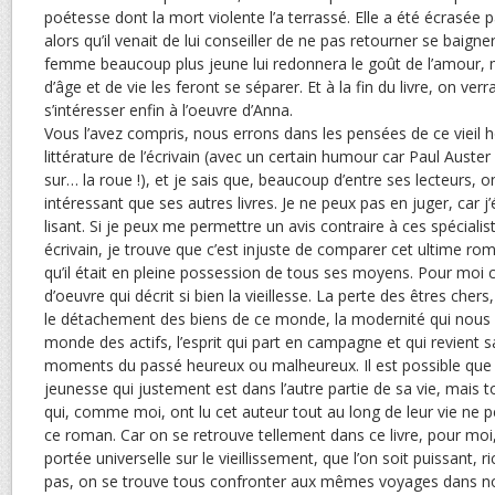
poétesse dont la mort violente l’a terrassé. Elle a été écrasée 
alors qu’il venait de lui conseiller de ne pas retourner se baigne
femme beaucoup plus jeune lui redonnera le goût de l’amour, m
d’âge et de vie les feront se séparer. Et à la fin du livre, on ve
s’intéresser enfin à l’oeuvre d’Anna.
Vous l’avez compris, nous errons dans les pensées de ce vieil 
littérature de l’écrivain (avec un certain humour car Paul Auste
sur… la roue !), et je sais que, beaucoup d’entre ses lecteurs,
intéressant que ses autres livres. Je ne peux pas en juger, car j
lisant. Si je peux me permettre un avis contraire à ces spéciali
écrivain, je trouve que c’est injuste de comparer cet ultime roma
qu’il était en pleine possession de tous ses moyens. Pour moi 
d’oeuvre qui décrit si bien la vieillesse. La perte des êtres chers,
le détachement des biens de ce monde, la modernité qui nous 
monde des actifs, l’esprit qui part en campagne et qui revient s
moments du passé heureux ou malheureux. Il est possible que 
jeunesse qui justement est dans l’autre partie de sa vie, mais t
qui, comme moi, ont lu cet auteur tout au long de leur vie ne 
ce roman. Car on se retrouve tellement dans ce livre, pour moi, i
portée universelle sur le vieillissement, que l’on soit puissant, r
pas, on se trouve tous confronter aux mêmes voyages dans no