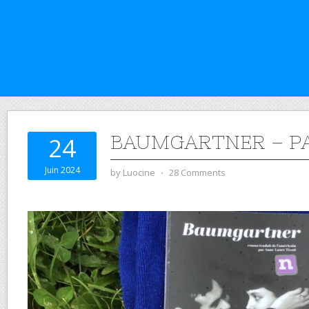
BAUMGARTNER – P
24
Juin 2024
by
Luocine
⋅
28 Comments