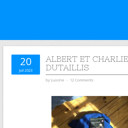
ALBERT ET CHARLIE
20
DUTAILLIS
Juil 2023
by
Luocine
⋅
12 Comments