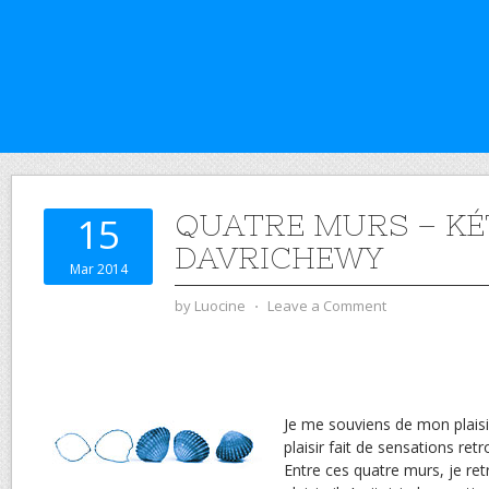
QUATRE MURS – K
15
DAVRICHEWY
Mar 2014
by
Luocine
⋅
Leave a Comment
Je me souviens de mon plaisir
plaisir fait de sensations re
Entre ces quatre murs, je ret