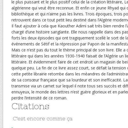
le plus puissant et le plus positif celui de la création littéraire, L
algérienne qui veut être reconnue. Et enfin ce jeune Rhyad qui doit
bibliothèque et qui n’aime pas les livres. Trois époques, trois p
retrouvent dans ce tout petit lieu destiné dans l’Algérie modern
Il faut ajouter à cela que Kaouther Adimi sait très bien rendre l
chargé d’une histoire sanglante. Elle nous rappelle dans des p
forts les deux épisodes qui ont tragiquement scellé le sort de l
événements de Sétif et la répression par Papon de la manifesta
Mais ce n’est pas du tout le thème principal de son livre. Elle a 
littéraire qui dans les années 1930-1940 faisait de l’Algérie un l
littéraire. Et évidemment faire de cet endroit un magasin de bei
quelque peu. La fin de ce livre assez court, se défait la tension 
cette petite librairie retombe dans les méandres de l’administrat
de sa consœur française que sa lourdeur et son inefficacité. L
transmise via un carnet sur lequel il note tous ses succès et dif
ennuyeux, le monde des lettres n’est guère glorieux et en parler 
perdre l’intensité de ce roman.
Citations
C’est encore comme ça