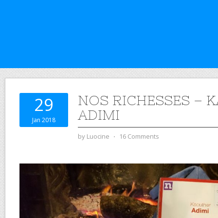
NOS RICHESSES – 
29
ADIMI
Jan 2018
by
Luocine
⋅
16 Comments