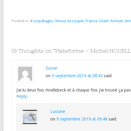
Posted in:
4 coquillages
,
Amour et couple
,
France
,
Islam
,
Roman
,
ter
18 Thoughts on “
Plateforme – Michel HOUEL
Goran
on
9 septembre 2019 at 08:42
said:
J’ai lu deux fois Hoellebeck et à chaque fois j’ai trouvé ça pas
Reply
↓
Luocine
on
9 septembre 2019 at 09:48
said: