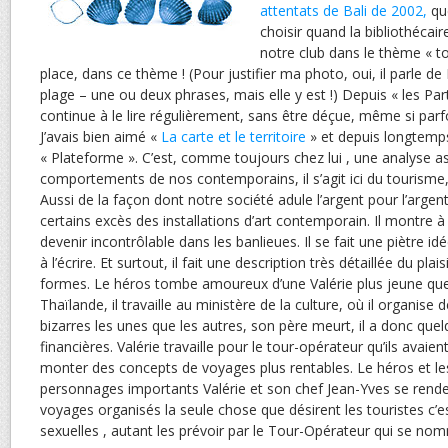
attentats de Bali de 2002,
que
choisir quand la bibliothécai
notre club dans le thème « to
place, dans ce thème ! (Pour justifier ma photo, oui, il parle
plage – une ou deux phrases, mais elle y est !) Depuis « les Par
continue à le lire régulièrement, sans être déçue, même si parfoi
J’avais bien aimé «
La carte et le territoire
» et depuis longtemps,
« Plateforme ». C’est, comme toujours chez lui , une analyse a
comportements de nos contemporains, il s’agit ici du tourisme
Aussi de la façon dont notre société adule l’argent pour l’argent
certains excès des installations d’art contemporain. Il montre à
devenir incontrôlable dans les banlieues. Il se fait une piètre idé
à l’écrire. Et surtout, il fait une description très détaillée du pla
formes. Le héros tombe amoureux d’une Valérie plus jeune que 
Thaïlande, il travaille au ministère de la culture, où il organise
bizarres les unes que les autres, son père meurt, il a donc quel
financières. Valérie travaille pour le tour-opérateur qu’ils avaient 
monter des concepts de voyages plus rentables. Le héros et le
personnages importants Valérie et son chef Jean-Yves se rend
voyages organisés la seule chose que désirent les touristes c’es
sexuelles , autant les prévoir par le Tour-Opérateur qui se no