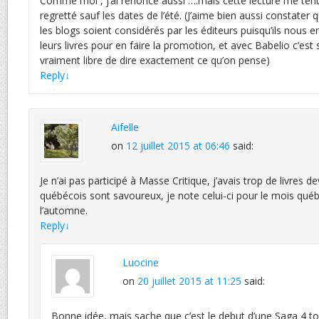
Comme moi , j’ai renoncé aussi ….mais cette lecture me tentai
regretté sauf les dates de l’été. (J’aime bien aussi constater q
les blogs soient considérés par les éditeurs puisqu’ils nous 
leurs livres pour en faire la promotion, et avec Babelio c’es
vraiment libre de dire exactement ce qu’on pense)
Reply
↓
Aifelle
on
12 juillet 2015 at 06:46
said:
Je n’ai pas participé à Masse Critique, j’avais trop de livres
québécois sont savoureux, je note celui-ci pour le mois québ
l’automne.
Reply
↓
Luocine
on
20 juillet 2015 at 11:25
said:
Bonne idée, mais sache que c’est le debut d’une Saga 4 