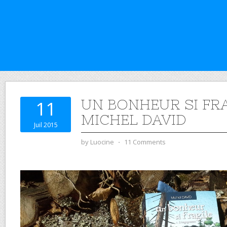
UN BONHEUR SI FRA
11
MICHEL DAVID
Juil 2015
by
Luocine
⋅
11 Comments