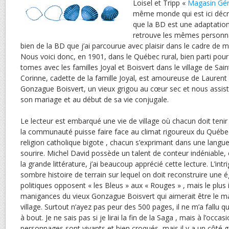
Loisel et Tripp «
Magasin Gén
même monde qui est ici décrit
que la BD est une adaptatio
retrouve les mêmes personna
bien de la BD que j’ai parcourue avec plaisir dans le cadre de m
Nous voici donc, en 1901, dans le Québec rural, bien parti pou
tomes avec les familles Joyal et Boisvert dans le village de Sai
Corinne, cadette de la famille Joyal, est amoureuse de Laurent l
Gonzague Boisvert, un vieux grigou au cœur sec et nous assist
son mariage et au début de sa vie conjugale.
Le lecteur est embarqué une vie de village où chacun doit tenir 
la communauté puisse faire face au climat rigoureux du Québec
religion catholique bigote , chacun s’exprimant dans une langue
sourire. Michel David possède un talent de conteur indéniable,
la grande littérature, j’ai beaucoup apprécié cette lecture. L’int
sombre histoire de terrain sur lequel on doit reconstruire une égl
politiques opposent « les Bleus » aux « Rouges » , mais le plus
manigances du vieux Gonzague Boisvert qui aimerait être le ma
village. Surtout n’ayez pas peur des 500 pages, il ne m’a fallu 
à bout. Je ne sais pas si je lirai la fin de la Saga , mais à l’occa
personnages sont vivants et bien croqués, mais il y a un côté ge