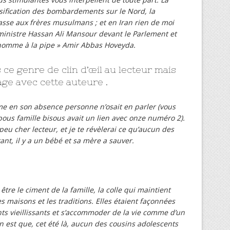
nsification des bombardements sur le Nord, la
hasse aux frères musulmans ; et en Iran rien de moi
ministre Hassan Ali Mansour devant le Parlement et
l’homme à la pipe » Amir Abbas Hoveyda.
 ce genre de clin d’œil au lecteur mais
age avec cette auteure .
me en son absence personne n’osait en parler (vous
ous famille bisous avait un lien avec onze numéro 2).
eu cher lecteur, et je te révèlerai ce qu’aucun des
tant, il y a un bébé et sa mère a sauver.
 être le ciment de la famille, la colle qui maintient
 maisons et les traditions. Elles étaient façonnées
ts vieillissants et s’accommoder de la vie comme d’un
n est que, cet été là, aucun des cousins adolescents