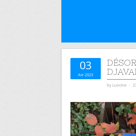
DÉSOR
03
DJAVA
Avr 2023
by
Luocine
⋅
2