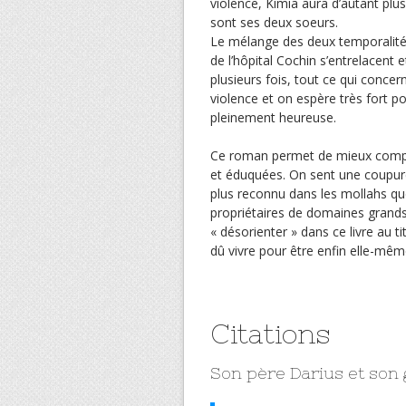
violence, Kimia aura d’autant plu
sont ses deux soeurs.
Le mélange des deux temporalités ,
de l’hôpital Cochin s’entrelacent e
plusieurs fois, tout ce qui concer
violence et on espère très fort po
pleinement heureuse.
Ce roman permet de mieux compre
et éduquées. On sent une coupure
plus reconnu dans les mollahs que
propriétaires de domaines grands
« désorienter » dans ce livre au tit
dû vivre pour être enfin elle-mêm
Citations
Son père Darius et son 