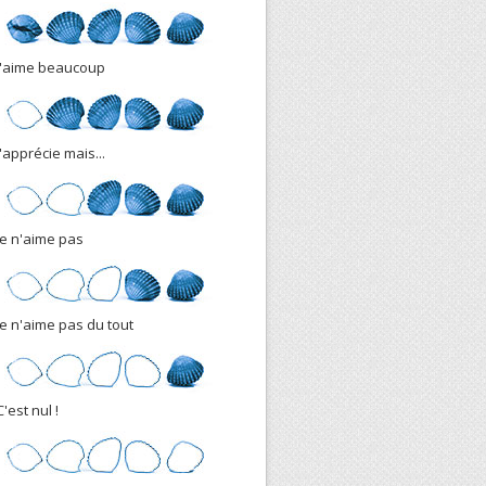
J'aime beaucoup
J'apprécie mais...
Je n'aime pas
Je n'aime pas du tout
C'est nul !