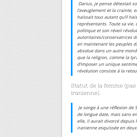
Darius, je pense détestait s
l’aveuglement et la crainte, e
haïssait tous autant qu’il haï
représentants. Toute sa vie,
politique et son réveil révolu
autoritaires/conservatrices d
en maintenant les peuples da
absolue dans un autre monde p
que la religion, comme la tyr
d’imposer un unique sentiment
révolution consiste à la retou
Statut de la femme (pas
iranienne).
Je songe à une réflexion de S
de longue date, mais sans enfan
elle, il aurait divorcé depui
iranienne esquissée en deux