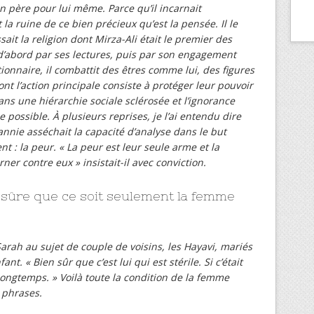
on père pour lui même. Parce qu’il incarnait
t la ruine de ce bien précieux qu’est la pensée. Il le
ssait la religion dont Mirza-Ali était le premier des
 d’abord par ses lectures, puis par son engagement
tionnaire, il combattit des êtres comme lui, des figures
ont l’action principale consiste à protéger leur pouvoir
ns une hiérarchie sociale sclérosée et l’ignorance
ossible. À plusieurs reprises, je l’ai entendu dire
annie asséchait la capacité d’analyse dans le but
 : la peur. « La peur est leur seule arme et la
rner contre eux » insistait-il avec conviction.
 sûre que ce soit seulement la femme
arah au sujet de couple de voisins, les Hayavi, mariés
t. « Bien sûr que c’est lui qui est stérile. Si c’était
s longtemps. » Voilà toute la condition de la femme
 phrases.