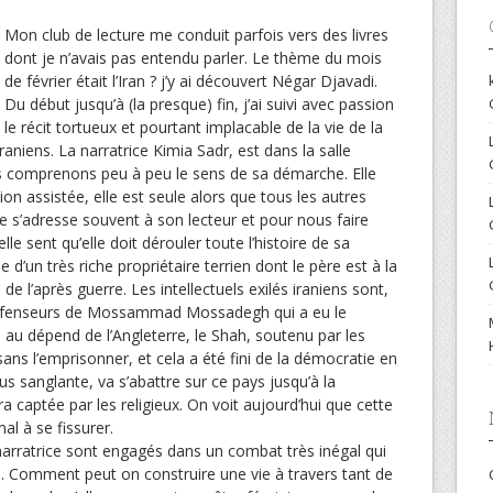
Mon club de lecture me conduit parfois vers des livres
dont je n’avais pas entendu parler. Le thème du mois
de février était l’Iran ? j’y ai découvert Négar Djavadi.
Du début jusqu’à (la presque) fin, j’ai suivi avec passion
le récit tortueux et pourtant implacable de la vie de la
raniens. La narratrice Kimia Sadr, est dans la salle
ous comprenons peu à peu le sens de sa démarche. Elle
ion assistée, elle est seule alors que tous les autres
le s’adresse souvent à son lecteur et pour nous faire
le sent qu’elle doit dérouler toute l’histoire de sa
 d’un très riche propriétaire terrien dont le père est à la
e l’après guerre. Les intellectuels exilés iraniens sont,
s défenseurs de Mossammad Mossadegh qui a eu le
e au dépend de l’Angleterre, le Shah, soutenu par les
 sans l’emprisonner, et cela a été fini de la démocratie en
us sanglante, va s’abattre sur ce pays jusqu’à la
ra captée par les religieux. On voit aujourd’hui que cette
l à se fissurer.
 narratrice sont engagés dans un combat très inégal qui
e. Comment peut on construire une vie à travers tant de