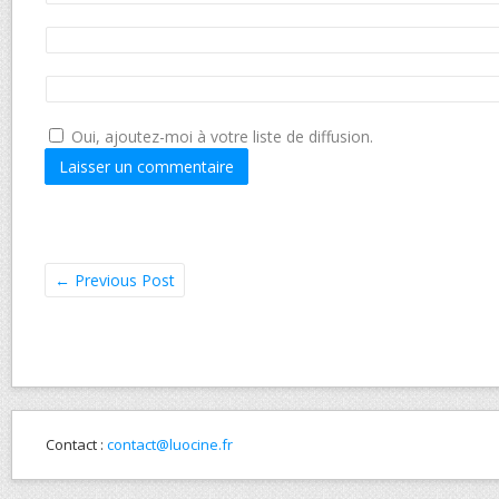
Oui, ajoutez-moi à votre liste de diffusion.
←
Previous Post
Contact :
contact@luocine.fr