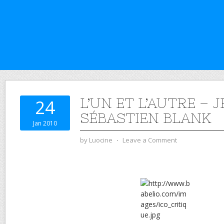
L’UN ET L’AUTRE – 
24
SÉBASTIEN BLANK
Jan 2010
by
Luocine
⋅
Leave a Comment