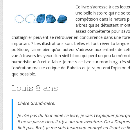
Ce livre s’adresse à des lecte
une belle histoire qui ne se t
compétition dans la nature pe
arbres qui se détestent m’ont 
assez compétente pour savoi
châtaignier peuvent se retrouver en concurrence dans une forêt
important ? Les illustrations sont belles et font rêver.La langue
poétique, j’aime bien qu’un auteur s’adresse aux enfants de cette
vue à travers les yeux d’un vieil hibou qui perd un peu la mém
humoristique à cette fable. Je mets ce livre sur mon blog très vit
l’opération masse critique de Babelio et je rajouterai l’opinion 
que possible.
Louis 8 ans
Chère Grand-mère,
Je n’ai pas du tout aimé ce livre, je vais t’expliquer pourqu
Il ne se passe rien, il n’y a aucune aventure. On a l’impre
finit pas. Bref, je me suis beaucoup ennuyé en lisant
ce li