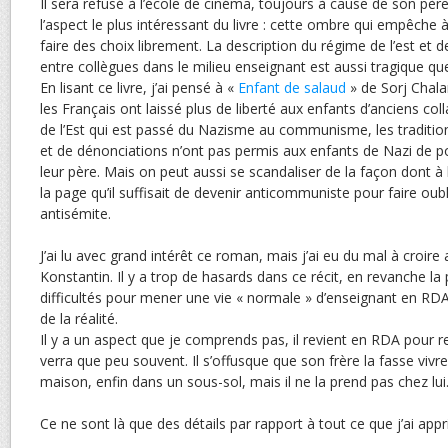
Il sera refusé à l’école de cinéma, toujours à cause de son pèr
l’aspect le plus intéressant du livre : cette ombre qui empêch
faire des choix librement. La description du régime de l’est et d
entre collègues dans le milieu enseignant est aussi tragique que
En lisant ce livre, j’ai pensé à «
Enfant de salaud
» de Sorj Chalan
les Français ont laissé plus de liberté aux enfants d’anciens co
de l’Est qui est passé du Nazisme au communisme, les tradition
et de dénonciations n’ont pas permis aux enfants de Nazi de po
leur père. Mais on peut aussi se scandaliser de la façon dont à l
la page qu’il suffisait de devenir anticommuniste pour faire oub
antisémite.
J’ai lu avec grand intérêt ce roman, mais j’ai eu du mal à croir
Konstantin. Il y a trop de hasards dans ce récit, en revanche la 
difficultés pour mener une vie « normale » d’enseignant en RD
de la réalité.
Il y a un aspect que je comprends pas, il revient en RDA pour re
verra que peu souvent. Il s’offusque que son frère la fasse vivr
maison, enfin dans un sous-sol, mais il ne la prend pas chez lui
Ce ne sont là que des détails par rapport à tout ce que j’ai appr