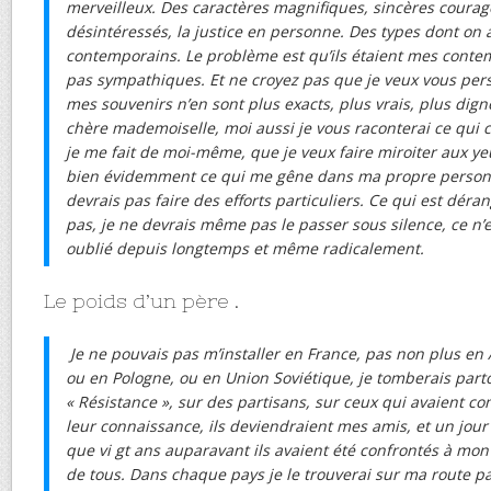
merveilleux. Des caractères magnifiques, sincères courag
désintéressés, la justice en personne. Des types dont on a
contemporains. Le problème est qu’ils étaient mes contemp
pas sympathiques. Et ne croyez pas que je veux vous pe
mes souvenirs n’en sont plus exacts, plus vrais, plus dig
chère mademoiselle, moi aussi je vous raconterai ce qui 
je me fait de moi-même, que je veux faire miroiter aux yeu
bien évidemment ce qui me gêne dans ma propre personne
devrais pas faire des efforts particuliers. Ce qui est déra
pas, je ne devrais même pas le passer sous silence, ce n’est
oublié depuis longtemps et même radicalement.
Le poids d’un père .
Je ne pouvais pas m’installer en France, pas non plus en A
ou en Pologne, ou en Union Soviétique, je tomberais par
« Résistance », sur des partisans, sur ceux qui avaient com
leur connaissance, ils deviendraient mes amis, et un jour
que vi gt ans auparavant ils avaient été confrontés à mon 
de tous. Dans chaque pays je le trouverai sur ma route par