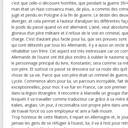
c’est que celle-ci découvre horrifiée, que pendant la guerre 3
mari était un Nazi convaincu mais, de plus, a commis des crime
jugé et pendu en Pologne à la fin de guerre. Le destin des deu
diverger, et cela permet à l’auteur d’analyser les différentes fa
le poids du passé quand on est allemand. L’ainé, veut absolum
glorieux d’un père militaire et il refuse de le voir en criminel, q
charge. C’est d’autant plus facile pour lui, que ses preuves sont
qui sont détestés par tous les Allemands. Il y a aussi un oncle à
réhabiliter son frère. Cet aspect est très intéressant car on co
Allemands de l’ouest ont été plus enclins à oublier le nazisme q
le personnage principal du livre, Konstantin, sera comme sa mè
son père. Et surtout ce passé se dressera sur sa route dès qu’il
chose de sa vie. Parce que son père était un criminel de guerre,
Lycée. Commence alors pour lui, un parcours incroyable, fait d
exceptionnelles, pour moi. Il va fuir en France, car son premier
dans la légion étrangère. Il rencontre à Marseille un groupe d’a
lesquels il va travailler comme traducteur car grâce à sa mère il
italien, anglais. Un jour, il reconnaîtra son propre père dans u
de travail forcé où son employeur et ami a failli mourir.
Trop honteux de cette filiation, il repart en Allemagne et, le j
jamais les gens de se réfugier à l’ouest, lui, il va à l’est pour r