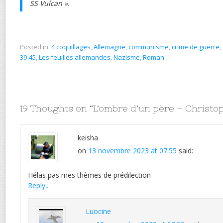
SS Vulcan ».
Posted in:
4 coquillages
,
Allemagne
,
communisme
,
crime de guerre
,
39-45
,
Les feuilles allemandes
,
Nazisme
,
Roman
19 Thoughts on “
L’ombre d’un père – Christo
keisha
on
13 novembre 2023 at 07:55
said:
Hélas pas mes thèmes de prédilection
Reply
↓
Luocine