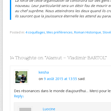
La force de cette organisation se construira sur des gens d
nouveau. Leur particularité sera un désir fou de mourir
au chef suprême. Nous atteindrons les deux quand ils cro
ils sauront que la jouissance éternelle les attend au para
Posted in:
4 coquillages
,
Mes préférences
,
Roman Historique
,
Slové
14 Thoughts on “
Alamut – Vladimir BARTOL
”
keisha
on
9 août 2015 at 13:55
said:
Des résonances dans le monde d’aujourd’hui… Merci pour les
Reply
↓
Luocine