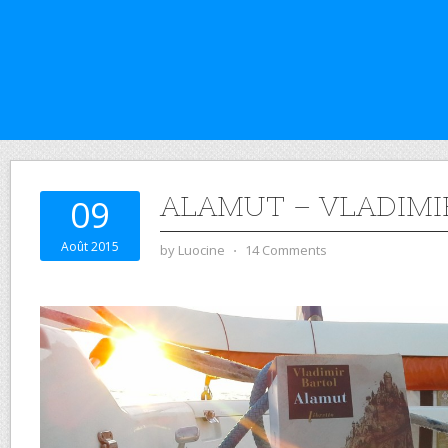
ALAMUT – VLADIMI
09
Août 2015
by
Luocine
⋅
14 Comments