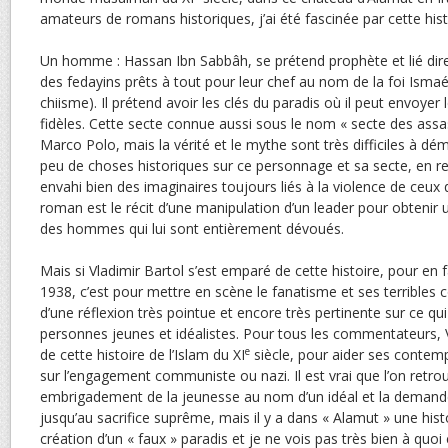
amateurs de romans historiques, j’ai été fascinée par cette hist
Un homme : Hassan Ibn Sabbâh, se prétend prophète et lié dir
des fedayins prêts à tout pour leur chef au nom de la foi Ismaé
chiisme). Il prétend avoir les clés du paradis où il peut envoyer
fidèles. Cette secte connue aussi sous le nom « secte des assa
Marco Polo, mais la vérité et le mythe sont très difficiles à dé
peu de choses historiques sur ce personnage et sa secte, en re
envahi bien des imaginaires toujours liés à la violence de ceux 
roman est le récit d’une manipulation d’un leader pour obtenir
des hommes qui lui sont entièrement dévoués.
Mais si Vladimir Bartol s’est emparé de cette histoire, pour en 
1938, c’est pour mettre en scène le fanatisme et ses terribles c
d’une réflexion très pointue et encore très pertinente sur ce qu
personnes jeunes et idéalistes. Pour tous les commentateurs, 
e
de cette histoire de l’Islam du XI
siècle, pour aider ses contemp
sur l’engagement communiste ou nazi. Il est vrai que l’on retro
embrigadement de la jeunesse au nom d’un idéal et la demande 
jusqu’au sacrifice suprême, mais il y a dans « Alamut » une histo
création d’un « faux » paradis et je ne vois pas très bien à quo