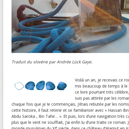
Traduit du slovène par Andrée Lück Gaye.
Voilà un an, je recevais ce r
mis beaucoup de temps à le l
ce livre pourtant très célèbre
suis pas attirée par les roman
chaque fois que je le commençais, j’étais rebutée par les noms
cette histoire, il faut retenir et se familiariser avec « Hassan I
Abdu Saroka , Ibn Tahir… ». Et puis, lors d’une navigation très cal
plus que le vent ne soufflait, j’ai enfin lu d’une traite ce roman
e
monde musulman du XI
siècle, dans ce château d’Alamut en I