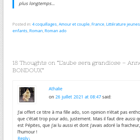
plus longtemps…
Posted in:
4 coquillages
,
Amour et couple
,
France
,
Littérature jeune
enfants
,
Roman
,
Roman ado
18 Thoughts on “
L’aube sera grandiose – Ann
BONDOUX
”
Athalie
on
26 juillet 2021 at 08:47
said:
J’ai offert ce titre à ma fille ado, son opinion n’était pas enth
que c’était trop pour ado, justement. Mais il faut dire aussi q
est Pépites, que j’ai lu aussi et dont j’avais adoré la fraiche
l’humour !
Reply
↓