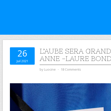
L’AUBE SERA GRAND
26
ANNE -LAURE BON
Juil 2021
by
Luocine
⋅
18 Comments