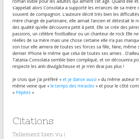
roman lisible pour les adultes qui aiment cet âge. Quand elle ét
s’appelait alors Consolata a supporté les errances de sa mère 
souvent de compagnon. L’auteure décrit très bien les difficultés
mère change de partenaire, elle aimait l’ancien et détestait le 
des qualité qu’elle découvrira petit à petit. Elle se crée des pèr
passions, un célèbre footballeur ou un chanteur de rock Elle ne s
réelles de sa mère mais une chose certaine elle n’a pas manqu
son tour elle aimera de toutes ses forces sa fille, Nine, même si 
dernier IPhone le même que celui de toutes ses amies . D’ailleur
Tatania-Consolata semble bien compliqué, et on découvrira po
respecte les anti-divulgâcheuse et je n’en dirai pas plus !
Je crois que j’ai préféré «
et je danse aussi
» du même auteur mai
même veine que «
le temps des miracles
» et pour le côté co
«
Pépites
»
Citations
Tellement bien vu !