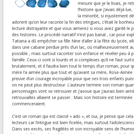
mesure que je le lisais, je r
l’histoire que j’avais déjà lu
la minorité, si injustement dé
adorent qu’on leur raconte la fin des intrigues, c’était le bonheu
lecture distrayante et que vous aimerez si vous avez gardé le pl
des histoires. Le procédé narratif n’est pas banal , car pour ex
Tatiana a dû empêcher sa fille Nine d’aller à la fête du lycée, e
dans une cabane perdue près d’un lac, où malheureusement au
possible , mais surtout raconter son enfance et révéler peu à p
famille. Ceux-ci sont si lourds et si complexes qu’il ne faut surt
brutalement, et il faudra bien tout le temps d’un roman, pour
mère l’a aimée plus que tout et qu’avant sa mère, Rose-Aimée 
preuve d’un courage incroyable pour que ses trois enfants puisse
on ne peut plus destructeur. L’auteure termine son roman quand
personnages vont se retrouver et j’avoue que j’aurais bien ai
retrouvailles allaient se passer . Mais son histoire est terminée
commenceraient.
C’est un roman qui est classé « ado », et oui, je pense que cela
lecteurs car l’intrigue est bien ficelée, mais surtout l’adolescen
Dans ses excès, ses fragilités et son incroyable sens de l’humou