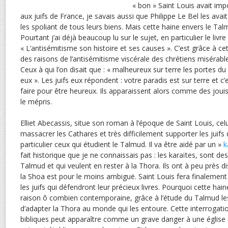
« bon » Saint Louis avait impo
aux juifs de France, je savais aussi que Philippe Le Bel les av
les spoliant de tous leurs biens. Mais cette haine envers le Talm
Pourtant j’ai déjà beaucoup lu sur le sujet, en particulier le liv
« L’antisémitisme son histoire et ses causes ». C’est grâce à ce
des raisons de l’antisémitisme viscérale des chrétiens misérab
Ceux à qui l’on disait que : « malheureux sur terre les portes du
eux ». Les juifs eux répondent : votre paradis est sur terre et c
faire pour être heureux. Ils apparaissent alors comme des joui
le mépris.
Elliet Abecassis, situe son roman à l’époque de Saint Louis, celu
massacrer les Cathares et très difficilement supporter les juif
particulier ceux qui étudient le Talmud. Il va être aidé par un »
k
fait historique que je ne connaissais pas : les karaïtes, sont des 
Talmud et qui veulent en rester à la Thora. Ils ont à peu près d
la Shoa est pour le moins ambiguë. Saint Louis fera finalement
les juifs qui défendront leur précieux livres. Pourquoi cette ha
raison ô combien contemporaine, grâce à l’étude du Talmud le
d’adapter la Thora au monde qui les entoure. Cette interrogatio
bibliques peut apparaître comme un grave danger à une église