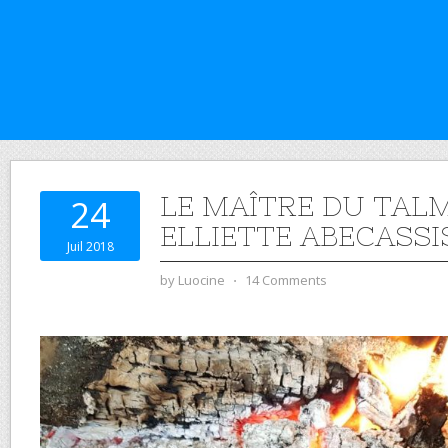
LE MAÎTRE DU TAL
24
ELLIETTE ABECASSI
Juil 2018
by
Luocine
⋅
14 Comments