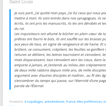
Saint Louis
Je suis parti, j’ai quitté mon pays, j’ai fui ceux qui nous
mettre à mort. Ils sont entrés dans nos synagogues, ils 
écrits, ils ont pris les manuscrits, ils les ont dérobés et 
du roi.
Les inquisiteurs ont allumé le bûcher en plein cœur de la 
prêtres ont fourni le bois, ils ont soufflé sur les braises
aux yeux de tous, en signe de vengeance et de haine. Et vo
brûlent, se consument, crépitent, les feuilles se gonflent 
reliures se délitent, les lettres tournoient et s’envolent, le
mots disparaissent, tout s’envolent vers les cieux, dans la
emporte à jamais, et j’entends au milieu des crépitement
de deux mille rabbins depuis mille ans, de mille disciples 
argument avec d’autres disciples et maîtres , au fil des âg
s’encombrer du temps qui passe, sur l’éternité d’une page
parole de l’Éternel.
Posted in:
4 coquillages
,
antisémitisme
,
France
,
Mes préférences
,
m