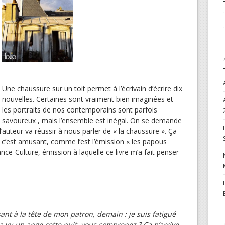
Une chaussure sur un toit permet à l’écrivain d’écrire dix
nouvelles. Certaines sont vraiment bien imaginées et
les portraits de nos contemporains sont parfois
savoureux , mais l’ensemble est inégal. On se demande
uteur va réussir à nous parler de « la chaussure ». Ça
s c’est amusant, comme l’est l’émission « les papous
nce-Culture, émission à laquelle ce livre m’a fait penser
ant à la tête de mon patron, demain : je suis fatigué
 a vu un ange cette nuit, vous comprenez ? Ça n’arrive