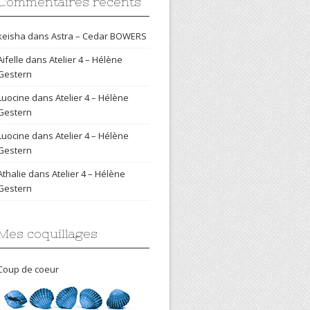
Commentaires récents
keisha
dans
Astra – Cedar BOWERS
Aifelle
dans
Atelier 4 – Hélène
Gestern
Luocine
dans
Atelier 4 – Hélène
Gestern
Luocine
dans
Atelier 4 – Hélène
Gestern
Athalie
dans
Atelier 4 – Hélène
Gestern
Mes coquillages
Coup de coeur