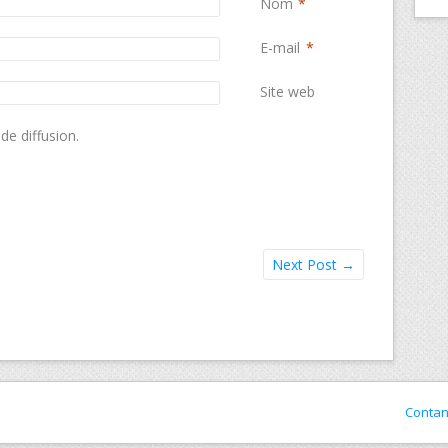
Nom
*
E-mail
*
Site web
de diffusion.
Next Post
→
Conta