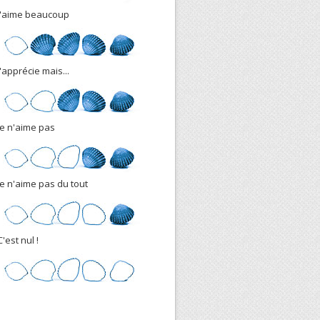
J'aime beaucoup
J'apprécie mais...
Je n'aime pas
Je n'aime pas du tout
C'est nul !