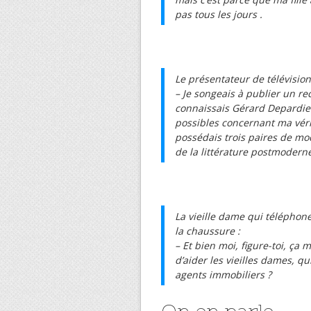
pas tous les jours .
Le présentateur de télévision
– Je songeais à publier un re
connaissais Gérard Depardieu
possibles concernant ma vérita
possédais trois paires de moc
de la littérature postmodern
La vieille dame qui téléphone
la chaussure :
– Et bien moi, figure-toi, ça
d’aider les vieilles dames, qu
agents immobiliers ?
On en parle