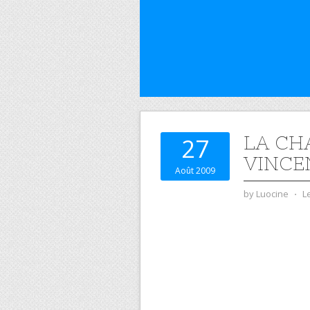
LA CH
27
VINCE
Août 2009
by
Luocine
⋅
L