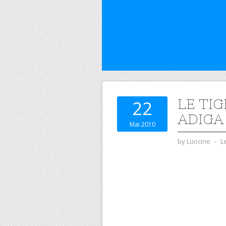
LE TI
22
ADIGA
Mai 2010
by
Luocine
⋅
L