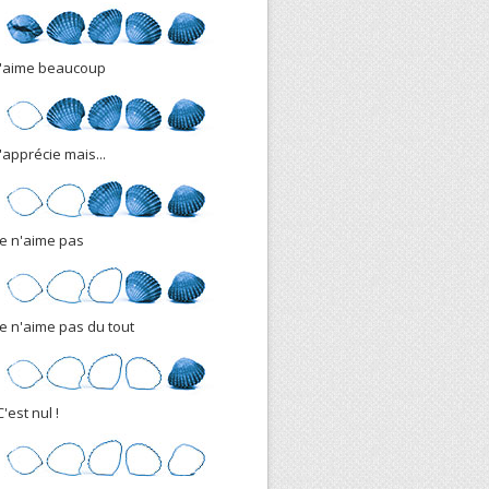
J'aime beaucoup
J'apprécie mais...
Je n'aime pas
Je n'aime pas du tout
C'est nul !