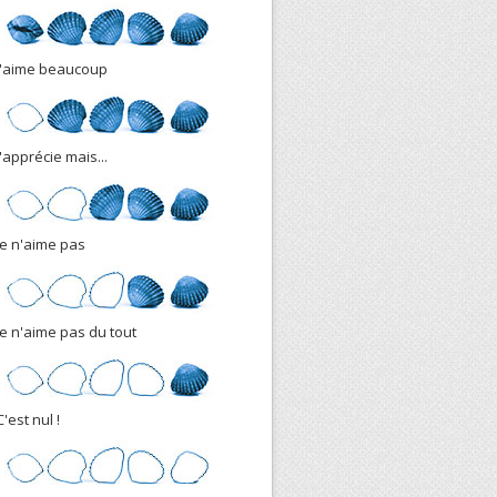
J'aime beaucoup
J'apprécie mais...
Je n'aime pas
Je n'aime pas du tout
C'est nul !