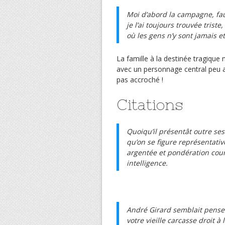
Moi d’abord la campagne, faut 
je l’ai toujours trouvée trist
où les gens n’y sont jamais e
La famille à la destinée tragique 
avec un personnage central peu ac
pas accroché !
Citations
Quoiqu’il présentât outre se
qu’on se figure représentati
argentée et pondération cour
intelligence.
André Girard semblait pense
votre vieille carcasse droit 