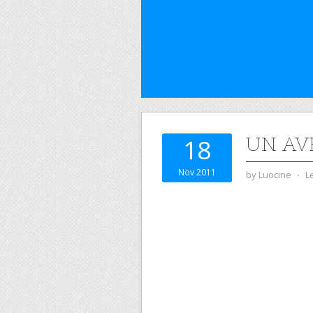
UN AV
18
Nov 2011
by
Luocine
⋅
L