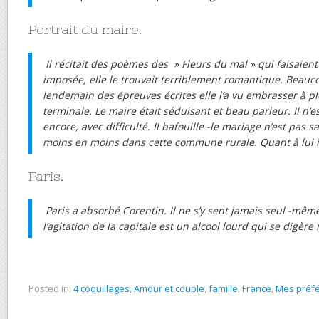
Portrait du maire.
Il récitait des poèmes des » Fleurs du mal » qui faisaient 
imposée, elle le trouvait terriblement romantique. Beauc
lendemain des épreuves écrites elle l’a vu embrasser à pl
terminale. Le maire était séduisant et beau parleur. Il n’e
encore, avec difficulté. Il bafouille -le mariage n’est pas sa
moins en moins dans cette commune rurale. Quant à lui il 
Paris.
Paris a absorbé Corentin. Il ne s’y sent jamais seul -même
l’agitation de la capitale est un alcool lourd qui se digère
Posted in:
4 coquillages
,
Amour et couple
,
famille
,
France
,
Mes préf