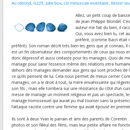
Au rebond,
G229,
Juke box,
Un minuscule inventaire,
Rester viv
Allez, un petit coup de baiss
de Jean-Philippe Blondel. C’
auteur me fait du bien, il raco
Oui, vous avez bien lu, cet a
préféré, (comme Bacri était 
préféré). Son roman décrit très bien les gens que je connais, i
est un fin observateur des comportements de ceux qui nous en
donc dépressif et aussi cinéaste pour les mariages. Quoi de m
mariage pour saisir l’essence même des relations intra humaines
dehors des mariages demander aux gens qui sont proches de lu
ce qu’ils pensent de lui. Cela nous permet de mieux cerner Core
mariages, on a le droit à tout, la mère envahissante qui régent
son fils , mais elle tombera sur une résistance du côté d’un curé
messe de mariage un moment religieux et pas un spectacle, les a
mariage homosexuel qui aurait pu mal tourner sans la présence
l’attaque raciste contre une femme qui avait épousé en premiè
Ils sont à deux Yvan le parrain et ami des parents de Corentin 
photos et son filleul des films, mais leur petite affaire ne fonc