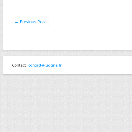
←
Previous Post
Contact :
contact@luocine.fr