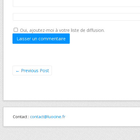
Oui, ajoutez-moi à votre liste de diffusion.
←
Previous Post
Contact :
contact@luocine.fr