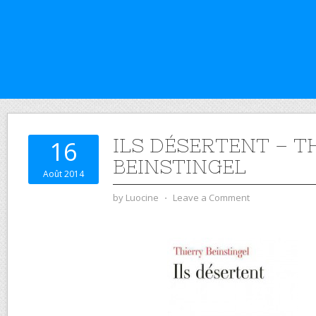
ILS DÉSERTENT – T
16
BEINSTINGEL
Août 2014
by
Luocine
⋅
Leave a Comment