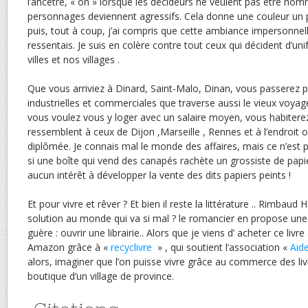
l’ancêtre, « on » lorsque les décideurs ne veulent pas être nomm
personnages deviennent agressifs. Cela donne une couleur un 
puis, tout à coup, j’ai compris que cette ambiance impersonnelle
ressentais. Je suis en colère contre tout ceux qui décident d’uni
villes et nos villages .
Que vous arriviez à Dinard, Saint-Malo, Dinan, vous passerez
industrielles et commerciales que traverse aussi le vieux voya
vous voulez vous y loger avec un salaire moyen, vous habitere
ressemblent à ceux de Dijon ,Marseille , Rennes et à l’endroit o
diplômée. Je connais mal le monde des affaires, mais ce n’est pa
si une boîte qui vend des canapés rachète un grossiste de papier
aucun intérêt à développer la vente des dits papiers peints !
Et pour vivre et rêver ? Et bien il reste la littérature .. Rimbaud
solution au monde qui va si mal ? le romancier en propose une à
guère : ouvrir une librairie.. Alors que je viens d’ acheter ce liv
Amazon grâce à «
recyclivre
» , qui soutient l’association «
Aide
alors, imaginer que l’on puisse vivre grâce au commerce des liv
boutique d’un village de province.