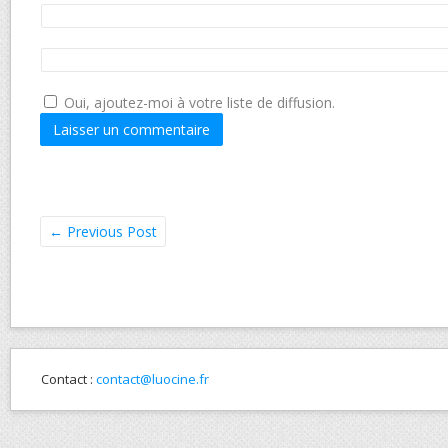
Oui, ajoutez-moi à votre liste de diffusion.
←
Previous Post
Contact :
contact@luocine.fr