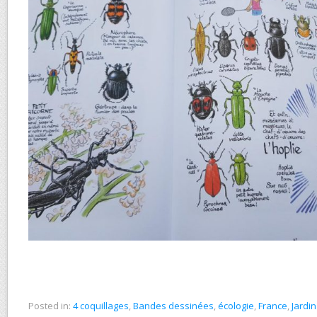
Posted in:
4 coquillages
,
Bandes dessinées
,
écologie
,
France
,
Jardin