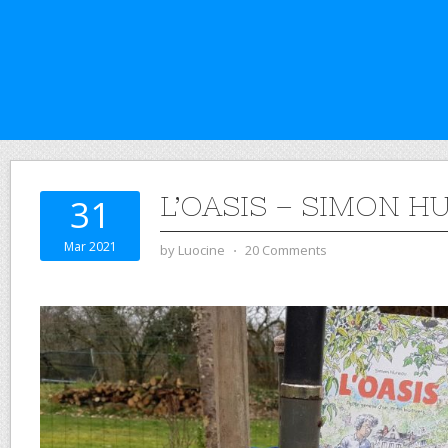
L’OASIS – SIMON H
31
Mar 2021
by
Luocine
⋅
20 Comments