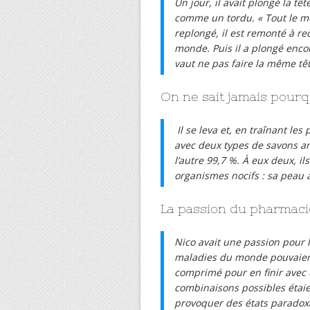
Un jour, il avait plongé la têt
comme un tordu. « Tout le mo
replongé, il est remonté à r
monde. Puis il a plongé enco
vaut ne pas faire la même têt
On ne sait jamais pourquo
Il se leva et, en traînant les
avec deux types de savons ant
l’autre 99,7 %. À eux deux, i
organismes nocifs : sa peau a
La passion du pharmaci
Nico avait une passion pour 
maladies du monde pouvaient
comprimé pour en finir avec
combinaisons possibles étaien
provoquer des états parado