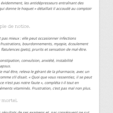
t, évidemment, les antidépresseurs entraînant des
ui donne le hoquet » détaillait il accoudé au comptoir
le de notice.
it pas mieux : elle peut occasionner infections
s, frustrations, bourdonnements, myopie, écoulement
, flatulences (pets), prurits et sensation de mal-être.
onstipation, convulsion, anxiété, instabilité
lapsus.
de mal être, releva le gérant de la pharmacie, avec un
omme s’il disait. « Quoi que vous ressentiez, il se peut
ce n’est pas notre faute », compléta t-il tout en
éments vitaminés. Frustration, c’est pas mal non plus.
 mortel.
s résultats de ses examens et, par conséquent ne sut