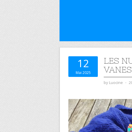
LES NU
12
VANES
Mai 2025
by
Luocine
⋅
2