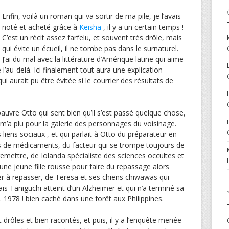
Enfin, voilà un roman qui va sortir de ma pile, je l’avais
noté et acheté grâce à
Keisha
, il y a un certain temps !
C’est un récit assez farfelu, et souvent très drôle, mais
qui évite un écueil, il ne tombe pas dans le surnaturel.
J’ai du mal avec la littérature d’Amérique latine qui aime
l’au-delà. Ici finalement tout aura une explication
i aurait pu être évitée si le courrier des résultats de
auvre Otto qui sent bien qu’il s’est passé quelque chose,
m’a plu pour la galerie des personnages du voisinage.
s liens sociaux , et qui parlait à Otto du préparateur en
s de médicaments, du facteur qui se trompe toujours de
t remettre, de Iolanda spécialiste des sciences occultes et
une jeune fille rousse pour faire du repassage alors
 fer à repasser, de Teresa et ses chiens chiwawas qui
s Taniguchi atteint d’un Alzheimer et qui n’a terminé sa
 1978 ! bien caché dans une forêt aux Philippines.
 drôles et bien racontés, et puis, il y a l’enquête menée