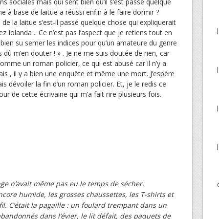
ns sociales mais qui sent bien qu’il s’est passé quelque
ne à base de laitue a réussi enfin à le faire dormir ?
de la laitue s’est-il passé quelque chose qui expliquerait
z Iolanda .. Ce n’est pas l’aspect que je retiens tout en
s bien su semer les indices pour qu’un amateure du genre
is dû m’en douter ! » . Je ne me suis doutée de rien, car
 comme un roman policier, ce qui est abusé car il n’y a
is , il y a bien une enquête et même une mort. J’espère
s dévoiler la fin d’un roman policier. Et, je le redis ce
r de cette écrivaine qui m’a fait rire plusieurs fois.
inge n’avait même pas eu le temps de sécher.
encore humide, les grosses chaussettes, les T-shirts et
fil. C’était la pagaille : un foulard trempant dans un
bandonnés dans l’évier, le lit défait, des paquets de