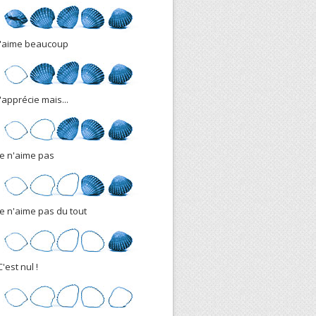
J'aime beaucoup
J'apprécie mais...
Je n'aime pas
Je n'aime pas du tout
C'est nul !