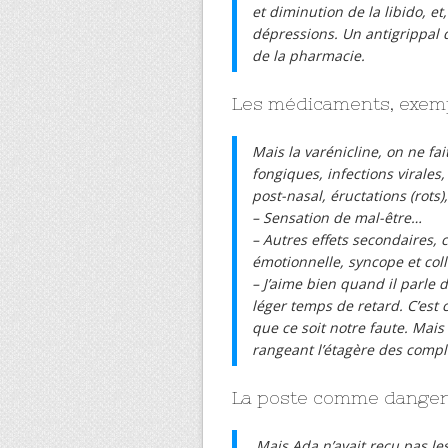
et diminution de la libido, e
dépressions. Un antigrippal q
de la pharmacie.
Les médicaments, exemp
Mais la varénicline, on ne fa
fongiques, infections virale
post-nasal, éructations (rots)
– Sensation de mal-être…
– Autres effets secondaires, c
émotionnelle, syncope et col
– J’aime bien quand il parle 
léger temps de retard. C’est c
que ce soit notre faute. Mais 
rangeant l’étagère des compl
La poste comme danger
Mais Ada n’avait reçu pas le