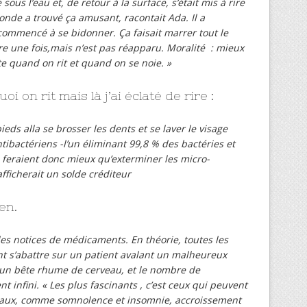
e sous l’eau et, de retour à la surface, s’était mis à rire
nde a trouvé ça amusant, racontait Ada. Il a
ecommencé à se bidonner. Ça faisait marrer tout le
re une fois,mais n’est pas réapparu. Moralité : mieux
e quand on rit et quand on se noie. »
i on rit mais là j’ai éclaté de rire :
 pieds alla se brosser les dents et se laver le visage
ibactériens -l’un éliminant 99,8 % des bactéries et
ls feraient donc mieux qu’exterminer les micro-
fficherait un solde créditeur
en.
les notices de médicaments. En théorie, toutes les
 s’abattre sur un patient avalant un malheureux
 un bête rhume de cerveau, et le nombre de
t infini. « Les plus fascinants , c’est ceux qui peuvent
xaux, comme somnolence et insomnie, accroissement