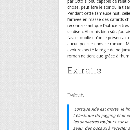
par Otto si peu capable de relatio
chose, peut être le soir ou la tisa
Pendant cette fameuse nuit, celle 
l’arrivée en masse des cafards che
reconnaissant que l’autrice a trè
se dise « Ah mais bien sûr, j’aura
j’avais oublié qu’on le présentait
aucun policier dans ce roman ! Ma
avoir respecté la règle de ne jamai
roman ne tient que grâce à l’humou
Extraits
Début.
Lorsque Ada est morte, le l
L’élastique du jogging était 
les serviettes toujours sur le 
seau, des bocaux à recycler a