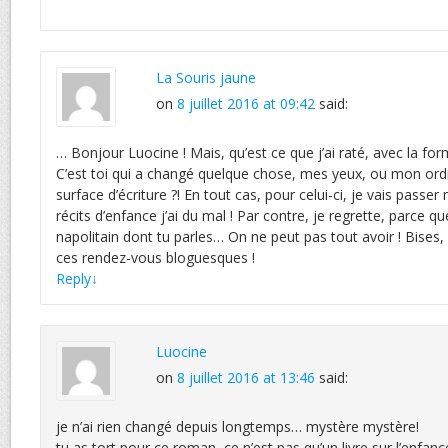
La Souris jaune
on
8 juillet 2016 at 09:42
said:
… Bonjour Luocine ! Mais, qu’est ce que j’ai raté, avec la for
C’est toi qui a changé quelque chose, mes yeux, ou mon ordin
surface d’écriture ?! En tout cas, pour celui-ci, je vais passer
récits d’enfance j’ai du mal ! Par contre, je regrette, parce q
napolitain dont tu parles… On ne peut pas tout avoir ! Bises,
ces rendez-vous bloguesques !
Reply
↓
Luocine
on
8 juillet 2016 at 13:46
said:
je n’ai rien changé depuis longtemps… mystère mystère!
tu as tort pour ce roman, ce n’est pas qu’un livre sur l’enfance, 