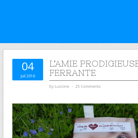
L’AMIE PRODIGIEUS
04
FERRANTE
Juil 2016
by
Luocine
⋅
25 Comments