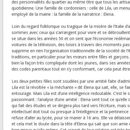
des personnalités du quartier au même titre que tous les artisa
quotidienne. Une famille de cordonniers : celle de Lila, un menui
employé de la mairie : la famille de la narratrice : Elena.
Loin du regard folklorique ou tragique de la misère de l’Italie d
sommes avec ceux qui s’arrangent pour vivre et se débrouillent
se situe dans les années 50 et on sent que l’économie redémarre
voitures de la télévision, des loisirs à travers des moments pas
supprime en rien l’organisation traditionnelle de la société de l’I
traditions, en particulier pour les mœurs entre filles et garçons.
bien la façon très compliquée dont les jeunes, dans ses années 
des codes parentaux tout en s’y conformant, car cela peut être s
Les deux petites filles sont soudées par une amitié faite d’adm
Lila est la révoltée « la méchante » dit Elena qui sait, elle, se f
entourage. Mais Lila est d’une intelligence redoutable. C’est le
passionnant : l’analyse d’une amitié : Elena sent tout ce qu’elle 
qui fait des études et se dirigera plus tard vers l’écriture, ma
intellectuel doit tout ou presque à l’intelligence et la pertinence 
refuse d’aller au lycée, pour se marier à 16 ans. Elle va délaisser 
et cela met le doute dans la tête d’Elena qui sait que son amie 
bien mieux qu’elle même. Cet aspect de leur relation est très 