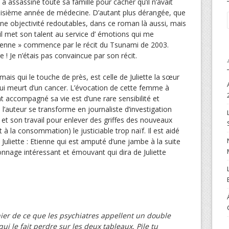
a assassiné toute sa famille pour cacher qu’il n’avait
oisième année de médecine. D’autant plus dérangée, que
’une objectivité redoutables, dans ce roman là aussi, mais
il met son talent au service d’ émotions qui me
mienne » commence par le récit du Tsunami de 2003.
e ! Je n’étais pas convaincue par son récit.
 mais qui le touche de près, est celle de Juliette la sœur
 meurt d’un cancer. L’évocation de cette femme à
nt accompagné sa vie est d’une rare sensibilité et
l’auteur se transforme en journaliste d’investigation
et son travail pour enlever des griffes des nouveaux
 à la consommation) le justiciable trop naïf. Il est aidé
Juliette : Etienne qui est amputé d’une jambe à la suite
onnage intéressant et émouvant qui dira de Juliette
nier de ce que les psychiatres appellent un double
ui le fait perdre sur les deux tableaux. Pile tu