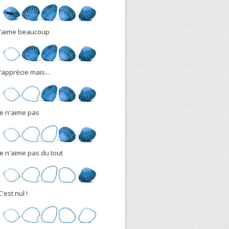
J'aime beaucoup
J'apprécie mais...
Je n'aime pas
Je n'aime pas du tout
C'est nul !