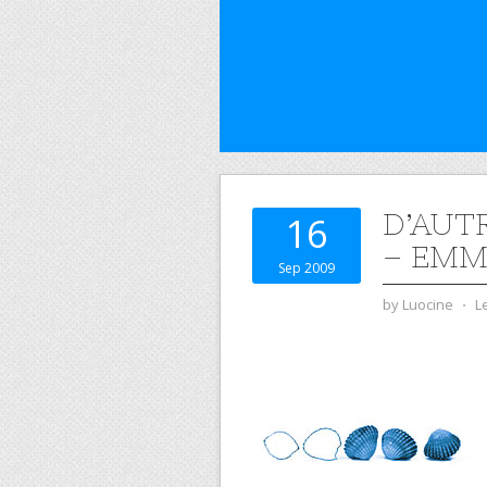
D’AUT
16
– EMM
Sep 2009
by
Luocine
⋅
L