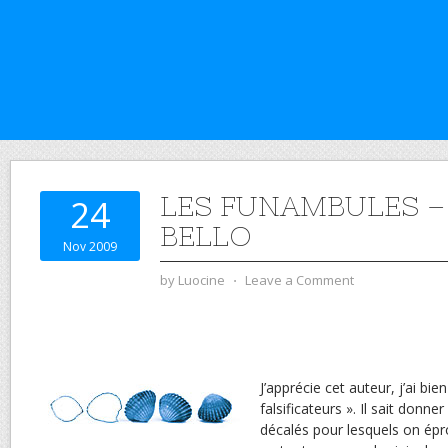
LES FUNAMBULES –
24
BELLO
Nov 2009
by
Luocine
⋅
Leave a Comment
J’apprécie cet auteur, j’ai bi
falsificateurs ». Il sait donn
décalés pour lesquels on éprou