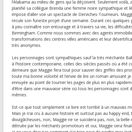
l’Alabama au milieu de gens qui la déçoivent. Seulement voilà, a
planifié sa collègue Brenda une femme noire sympathique et l
impose d’aller voir un spectacle de Derviches-Tourneurs. Maggi
recule son funeste projet d’une semaine. Durant ces quelques 
à peu connaître son entourage et à travers sa vie, les difficult
Birmin­gham. Comme nous sommes avec des agents immobiliers,
transformations des centres villes américains et leur désertific
très anonymes.
Les personnages sont sympathiques sauf la très méchante Bab
à l’histoire contemporaine, celles des siècles passés où a été c
demeure que Maggie fera tout pour sauver des griffes des pro
toute ma bonne volonté et l’envie de lire un roman amusant je
ennuyée au point de tourner les pages de plus en plus rapidemen
d’être dans une mauvaise série où tous les personnages sont d
mêmes.
Est-ce que tout simplement ce livre est tombé à un mauvais mo
Mais je n’ai cru à aucune histoire et surtout pas au happy end, t
divulgâcheuses, non, Maggie ne se suicidera pas, non, la belle
détruite par les méchants promoteurs et oui, Maggie sera fina
je ne vous dirai pas comment (j’ai trop peur de perdre mes lecteu