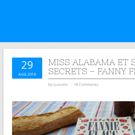
MISS ALABAMA ET S
29
SECRETS – FANNY 
Août 2016
by
Luocine
⋅
18 Comments