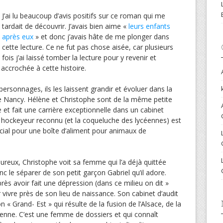
J’ai lu beaucoup d’avis positifs sur ce roman qui me
tardait de découvrir. J’avais bien aime «
leurs enfants
après eux
» et donc j’avais hâte de me plonger dans
cette lecture. Ce ne fut pas chose aisée, car plusieurs
fois j’ai laissé tomber la lecture pour y revenir et
 accrochée à cette histoire.
ersonnages, ils les laissent grandir et évoluer dans la
de Nancy. Hélène et Christophe sont de la même petite
nte et fait une carrière exceptionnelle dans un cabinet
un hockeyeur reconnu (et la coqueluche des lycéennes) est
cial pour une boîte d’aliment pour animaux de
ureux, Christophe voit sa femme qui l’a déjà quittée
onc le séparer de son petit garçon Gabriel qu’il adore.
rès avoir fait une dépression (dans ce milieu on dit »
vivre près de son lieu de naissance. Son cabinet d’audit
 « Grand- Est » qui résulte de la fusion de l’Alsace, de la
enne. C’est une femme de dossiers et qui connaît