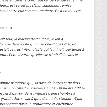
existait dans le coin. Tout ça, parce que sa femme
lleurs, est-ce-qu’elle s’était seulement remise
estait entre eux comme une dette. C’est en tous cas
va mal.
ait tout, la maison d’architecte, le job à
 comme dans « Elle », un mari plutôt pas mal, un
stait ce truc informulable qui la minait, qui tenait à
nque. Cette lézarde qu’elles se trimballait sans le
.
comme n’importe qui, sa dose de lettres et de flirts
a main, on l’avait emmenée au ciné. On lui avait dit je
exto et à mi-voix dans l’intimité d’une chambre à
grande. Elle savait à quoi s’en tenir. L’amour n’était
s serinait partout, publicitaire et enchantée.