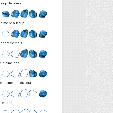
Coup de coeur
J'aime beaucoup
J'apprécie mais...
Je n'aime pas
Je n'aime pas du tout
C'est nul !