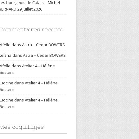
Les bourgeois de Calais – Michel
BERNARD
29 juillet 2026
Commentaires récents
Aifelle
dans
Astra – Cedar BOWERS
keisha
dans
Astra – Cedar BOWERS
Aifelle
dans
Atelier 4 – Hélène
Gestern
Luocine
dans
Atelier 4 – Hélène
Gestern
Luocine
dans
Atelier 4 – Hélène
Gestern
Mes coquillages