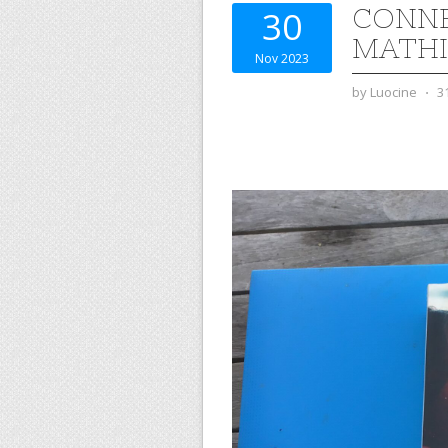
CONNE
30
MATH
Nov 2023
by
Luocine
⋅
3