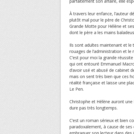
parfaitement son affaire, elle es
À travers leur enfance, l’auteur d
plutôt mal pour le père de Christ
Grande Motte pour Hélène et ses 
dont le père a les mains baladeus
Ils sont adultes maintenant et le
rouages de l’administration et le
C’est pour moi la grande réussite 
qui ont entouré Emmanuel Macron. 
d’avoir usé et abusé de cabinet de
mais on sent très bien que ces 
réalité française et laisse une 
Le Pen.
Christophe et Hélène auront une 
dure pas très longtemps.
C’est un roman sérieux et bien co
paradoxalement, à cause de ses q
embraquer son lecteur dans des j