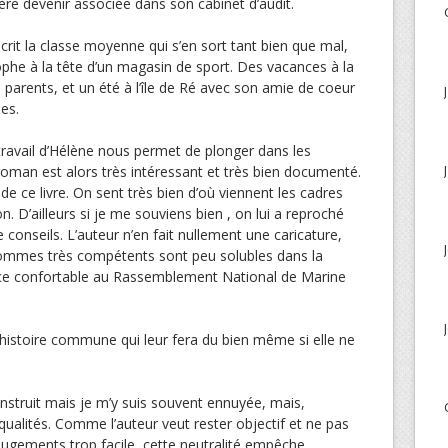
père devenir associée dans son cabinet d’audit.
écrit la classe moyenne qui s’en sort tant bien que mal,
ophe à la tête d’un magasin de sport. Des vacances à la
parents, et un été à l’île de Ré avec son amie de coeur
es.
 travail d’Hélène nous permet de plonger dans les
 roman est alors très intéressant et très bien documenté.
de ce livre. On sent très bien d’où viennent les cadres
D’ailleurs si je me souviens bien , on lui a reproché
 conseils. L’auteur n’en fait nullement une caricature,
hommes très compétents sont peu solubles dans la
place confortable au Rassemblement National de Marine
histoire commune qui leur fera du bien même si elle ne
nstruit mais je m’y suis souvent ennuyée, mais,
ualités. Comme l’auteur veut rester objectif et ne pas
ugements trop facile, cette neutralité empêche