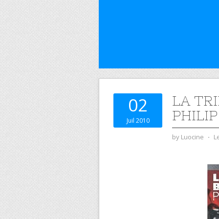
LA TRI
02
PHILI
Juil 2010
by
Luocine
⋅
L