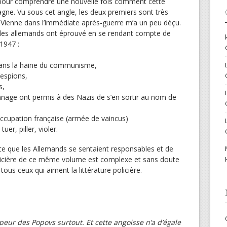
st pour comprendre une nouvelle fois comment cette
gne. Vu sous cet angle, les deux premiers sont très
à Vienne dans l’immédiate après-guerre m’a un peu déçu.
 les allemands ont éprouvé en se rendant compte de
1947 :
dans la haine du communisme,
’espions,
s,
nnage ont permis à des Nazis de s’en sortir au nom de
occupation française (armée de vaincus)
uer, piller, violer.
t-ce que les Allemands se sentaient responsables et de
 policière de ce même volume est complexe et sans doute
 tous ceux qui aiment la littérature policière.
peur des Popovs surtout. Et cette angoisse n’a d’égale