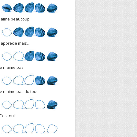
J'aime beaucoup
J'apprécie mais...
Je n'aime pas
Je n'aime pas du tout
C'est nul !