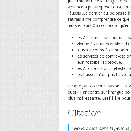
jusqu’au bout de la trilogie, c’e
violence a pu s’imposer en Allema
réussis .Le dernier qui se passe 
J’aurais aimé comprendre ce que
leurs erreurs.On comprend qu’en 
les Allemands se sont unis 
Vienne était un horrible nid d
tous les coups étaient permi
les services de contre-espio
leur hostilité réciproque,
les Allemands ont détesté l’
les Russes n’ont pas hésité à t
Ce que j’aurais voulu savoir : Es
quoi ? Par contre sur l’intrigue
plus intéressante. Bref à lire pour
Citation
Nous vivons dans la peur, la 