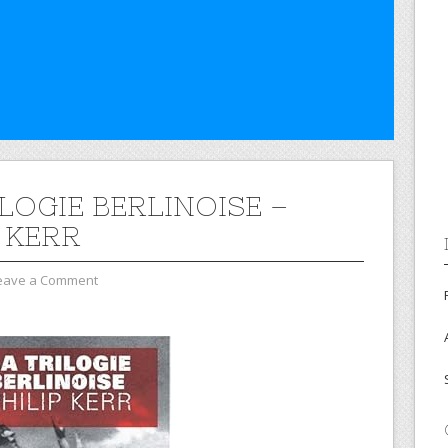
LOGIE BERLINOISE –
P KERR
eave a Comment