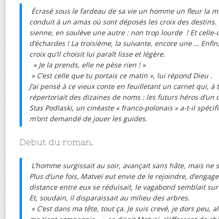
Écrasé sous le fardeau de sa vie un homme un fleur la mi
conduit à un amas où sont déposés les croix des destins. 
sienne, en soulève une autre : non trop lourde ! Et celle-c
d’échardes ! La troisième, la suivante, encore une … Enfin,
croix qu’il choisit lui paraît lisse et légère.
» Je la prends, elle ne pèse rien ! »
» C’est celle que tu portais ce matin », lui répond Dieu .
J’ai pensé à ce vieux conte en feuilletant un carnet qui, à 
répertoriait des dizaines de noms : les futurs héros d’u
Stas Podlaski, un cinéaste « franco-polonais » a-t-il spéc
m’ont demandé de jouer les guides.
Début du roman.
L’homme surgissait au soir, avançait sans hâte, mais ne s
Plus d’une fois, Matveï eut envie de le rejoindre, d’engage
distance entre eux se réduisait, le vagabond semblait sur 
Et, soudain, il disparaissait au milieu des arbres.
» C’est dans ma tête, tout ça. Je suis crevé, je dors peu, a