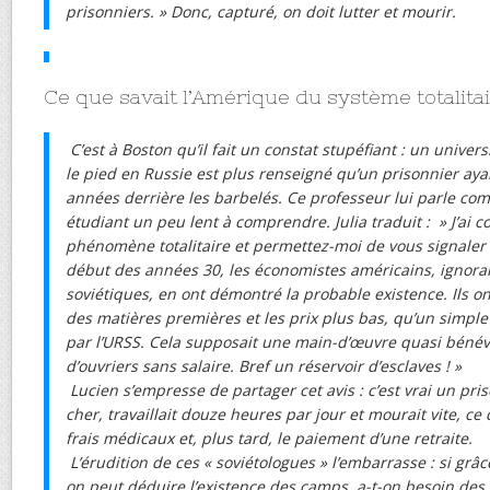
prisonniers. » Donc, capturé, on doit lutter et mourir.
Ce que savait l’Amérique du système totalitai
C’est à Boston qu’il fait un constat stupéfiant : un univers
le pied en Russie est plus renseigné qu’un prisonnier ay
années derrière les barbelés. Ce professeur lui parle comm
étudiant un peu lent à comprendre. Julia traduit : » J’ai
phénomène totalitaire et permettez-moi de vous signaler 
début des années 30, les économistes américains, ignora
soviétiques, en ont démontré la probable existence. Ils 
des matières premières et les prix plus bas, qu’un simpl
par l’URSS. Cela supposait une main-d’œuvre quasi bénév
d’ouvriers sans salaire. Bref un réservoir d’esclaves ! »
Lucien s’empresse de partager cet avis : c’est vrai un pri
cher, travaillait douze heures par jour et mourait vite, ce 
frais médicaux et, plus tard, le paiement d’une retraite.
L’érudition de ces « soviétologues » l’embarrasse : si grâc
on peut déduire l’existence des camps, a-t-on besoin des