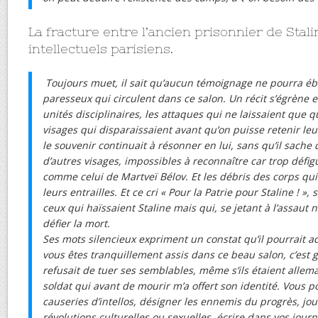
La fracture entre l’ancien prisonnier de Stali
intellectuels parisiens.
Toujours muet, il sait qu’aucun témoignage ne pourra éb
paresseux qui circulent dans ce salon. Un récit s’égrène 
unités disciplinaires, les attaques qui ne laissaient que 
visages qui disparaissaient avant qu’on puisse retenir leu
le souvenir continuait à résonner en lui, sans qu’il sache 
d’autres visages, impossibles à reconnaître car trop défig
comme celui de Martveï Bélov. Et les débris des corps qui
leurs entrailles. Et ce cri « Pour la Patrie pour Staline ! 
ceux qui haïssaient Staline mais qui, se jetant à l’assaut n
défier la mort.
Ses mots silencieux expriment un constat qu’il pourrait ad
vous êtes tranquillement assis dans ce beau salon, c’est g
refusait de tuer ses semblables, même s’ils étaient allem
soldat qui avant de mourir m’a offert son identité. Vous 
causeries d’intellos, désigner les ennemis du progrès, jou
révolutions culturelles ou sexuelles, écrire dans vos jour