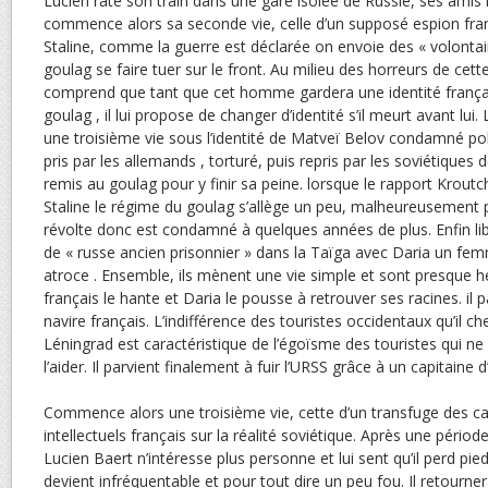
Lucien rate son train dans une gare isolée de Russie, ses amis r
commence alors sa seconde vie, celle d’un supposé espion fran
Staline, comme la guerre est déclarée on envoie des « volontair
goulag se faire tuer sur le front. Au milieu des horreurs de cett
comprend que tant que cet homme gardera une identité français
goulag , il lui propose de changer d’identité s’il meurt avant lu
une troisième vie sous l’identité de Matveï Belov condamné pol
pris par les allemands , torturé, puis repris par les soviétiques
remis au goulag pour y finir sa peine. lorsque le rapport Krout
Staline le régime du goulag s’allège un peu, malheureusement pou
révolte donc est condamné à quelques années de plus. Enfin li
de « russe ancien prisonnier » dans la Taïga avec Daria un fem
atroce . Ensemble, ils mènent une vie simple et sont presque 
français le hante et Daria le pousse à retrouver ses racines. il 
navire français. L’indifférence des touristes occidentaux qu’il c
Léningrad est caractéristique de l’égoïsme des touristes qui ne
l’aider. Il parvient finalement à fuir l’URSS grâce à un capitaine d
Commence alors une troisième vie, cette d’un transfuge des cam
intellectuels français sur la réalité soviétique. Après une péri
Lucien Baert n’intéresse plus personne et lui sent qu’il perd pied
devient infréquentable et pour tout dire un peu fou. Il retourner