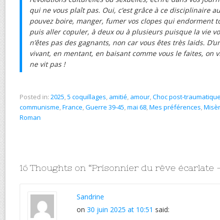
qui ne vous plaît pas. Oui, c’est grâce à ce disciplinaire 
pouvez boire, manger, fumer vos clopes qui endorment to
puis aller copuler, à deux ou à plusieurs puisque la vie v
n’êtes pas des gagnants, non car vous êtes très laids. D’u
vivant, en mentant, en baisant comme vous le faites, on 
ne vit pas !
Posted in:
2025
,
5 coquillages
,
amitié
,
amour
,
Choc post-traumatiqu
communisme
,
France
,
Guerre 39-45
,
mai 68
,
Mes préférences
,
Misèr
Roman
16 Thoughts on “
Prisonnier du rêve écarlate
Sandrine
on
30 juin 2025 at 10:51
said: