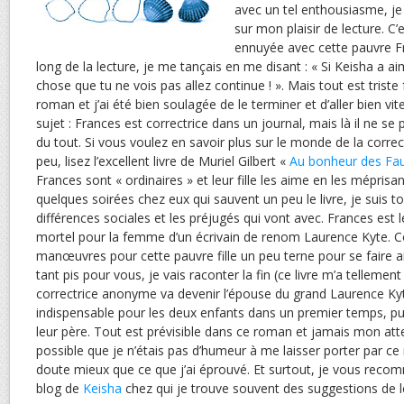
avec un tel enthousiasme, je
sur mon plaisir de lecture. C’
ennuyée avec cette pauvre Fr
long de la lecture, je me tançais en me disant : « Si Keisha a aim
chose que tu ne vois pas allez continue ! ». Mais tout est trist
roman et j’ai été bien soulagée de le terminer et d’aller bien vit
sujet : Frances est correctrice dans un journal, mais là il ne se 
du tout. Si vous voulez en savoir plus sur le monde de la corr
peu, lisez l’excellent livre de Muriel Gilbert «
Au bonheur des Fa
Frances sont « ordinaires » et leur fille les aime en les méprisa
quelques soirées chez eux qui sauvent un peu le livre, je suis t
différences sociales et les préjugés qui vont avec. Frances est 
mortel pour la femme d’un écrivain de renom Laurence Kyte. 
manœuvres pour cette pauvre fille un peu terne pour se faire a
tant pis pour vous, je vais raconter la fin (ce livre m’a tellement
correctrice anonyme va devenir l’épouse du grand Laurence Kyte
indispensable pour les deux enfants dans un premier temps, pui
leur père. Tout est prévisible dans ce roman et jamais mon atten
possible que je n’étais pas d’humeur à me laisser porter par c
doute mieux que ce que j’ai éprouvé. Et surtout, je vous re
blog de
Keisha
chez qui je trouve souvent des suggestions de l