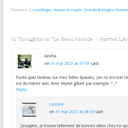
Posted in:
2 coquillages
,
Amour et couple
,
Grande Bretagne
,
Roman
16 Thoughts on “
Le Beau Monde – Harriet LA
keisha
on
31 mai 2021 at 07:59
said:
Purée quel fardeau sur mes frêles épaules, j’en ris encore!
est du même avis. Avec Muriel gilbert par exemple. ^_^
Reply
↓
Luocine
on
31 mai 2021 at 08:18
said:
J’exagère, je trouve tellement de bonnes idées chez toi qu