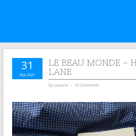
LE BEAU MONDE – 
31
LANE
Mai 2021
by
Luocine
⋅
16 Comments