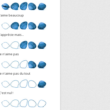
J'aime beaucoup
J'apprécie mais...
Je n'aime pas
Je n'aime pas du tout
C'est nul !