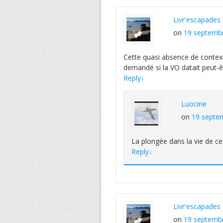
Livr'escapades
on
19 septembr
Cette quasi absence de context
demandé si la VO datait peut-
Reply
↓
Luocine
on
19 septem
La plongée dans la vie de c
Reply
↓
Livr'escapades
on
19 septembr