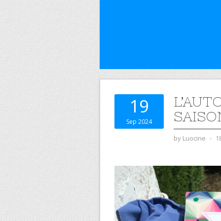
L’AUT
19
SAISO
Sep 2024
by
Luocine
⋅
1