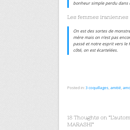
bonheur simple perdu dans u
Les femmes iraniennes d
On est des sortes de monst
mère mais on n’est pas encor
passé et notre esprit vers le 
côté, on est écartelées.
Posted in:
3 coquillages
,
amitié
,
amo
18 Thoughts on “
L’autom
MARASHI
”