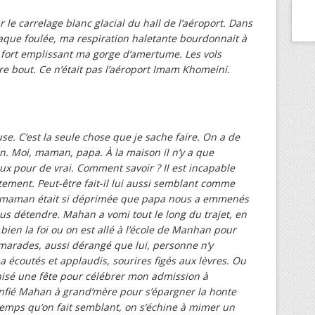
ur le carrelage blanc glacial du hall de l’aéroport. Dans
haque foulée, ma respiration haletante bourdonnait à
s fort emplissant ma gorge d’amertume. Les vols
tre bout. Ce n’était pas l’aéroport Imam Khomeini.
se. C’est la seule chose que je sache faire. On a de
n. Moi, maman, papa. À la maison il n’y a que
ux pour de vrai. Comment savoir ? Il est incapable
ement. Peut-être fait-il lui aussi semblant comme
ù maman était si déprimée que papa nous a emmenés
us détendre. Mahan a vomi tout le long du trajet, en
 bien la foi ou on est allé à l’école de Manhan pour
amarades, aussi dérangé que lui, personne n’y
a écoutés et applaudis, sourires figés aux lèvres. Ou
nisé une fête pour célébrer mon admission à
 confié Mahan à grand’mère pour s’épargner la honte
ngtemps qu’on fait semblant, on s’échine à mimer un