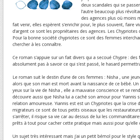
deux scandales qui se passen
l’autre beaucoup plus révolt
des agences plus où moins m
fait venir, elles espèrent s’enrichir pour, le plus souvent, fair
d’argent ce sont les propriétaires des agences. Les Chypriotes q
Pour la bonne société chypriotes ce sont des femmes interchan
chercher à les connaître.
Ce roman s’appuie sur un fait divers qui a secoué Chypre : de
absolument pas à savoir ce qui s’est passé, le hasard permettr
Le roman suit le destin d’une de ces femmes : Nisha , une jeune 
alors que son mari est mort avant la naissance de ce bébé. Un j
yeux sur la vie de Nisha , elle a mauvaise conscience et se r
découvre aussi que Nisha lui a caché son amour pour Yiannis son
relation amoureuse. Yiannis est est un Chypriotes que la crise 
migrateurs ce sont de tous petits oiseaux que les restaurateurs 
s’arrêter, il risque sa vie car au dessus de lui les commanditair
prêts à tout pour cacher cette pratique mais aussi pour qu’elle 
Un sujet très intéressant mais j’ai un petit bémol pour le style