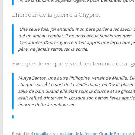
fin de la semaine, appelez l’agence pour demander qu’on
L’horreur de la guerre à Chypre.
Une seule fois, j’ai entendu mon père parler avec savoir d’
tué un ami au combat. Il ne nous avoua jamais son nom.
Ces années d’après guerre m’ont appris une leçon que je
père, ne jamais retrouver la sortie.
Exemple de ce que vivent les femmes étrang
Mutya Santos, une autre Philippine, venait de Manille. El
chaque soir. À la mort de la vieille dame, on l’avait plac
salle de bain quand elle était sous la douche et se glissa
avait refusé d’intervenir. Lorsque son patron l’avez appris,
énorme dette à rembourser.
Posted in:
4 coquillages
,
condition de la femme
,
Grande Bretagne
,
i