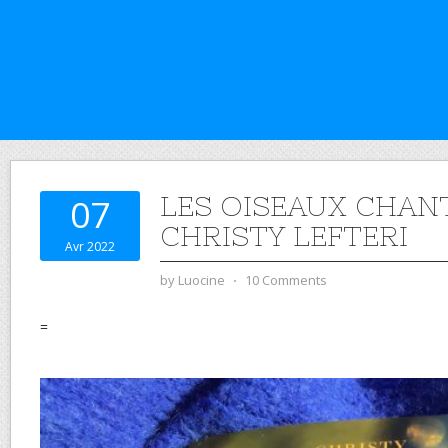
LES OISEAUX CHAN
07
CHRISTY LEFTERI
Avr 2022
by
Luocine
⋅
10 Comments
=