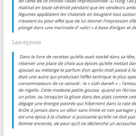
de l’âme de ce chinois l’avait impressionnée -Li Fung Tao p
matinal en toute sérénité pendant que les vendeurs ambul
légumes appâtaient les chalands en beuglant tout autour d
n’avaient eu pour effet que de lui donner l’impression d’
plongé dans une marinade d' »alici » à base d’origan et 
Les épices
Dans le livre de recettes qu’elle avait stocké dans sa tête,
réserver une place de choix aux épices qu’elle mettait da
ajoutait au mélange le parfum d’un après-midi passé à fai
était une autre qui produisait l’effet tantrique le plus spe
consommateurs de ce velouté : le « siah daneh » – l’amour
de nigelle. Cette modeste petite gousse, quand on l’écra
un pilon, ou lorsqu’on la glisse dans des plats comme cett
dégage une énergie poivrée qui hibernent dans la rate d
brûle à jamais dans un désir sans limite et non partager 
est une épice à la chaleur si puissante qu’elle ne doit p
femme enceinte, de peur qu’il ne déclenche un accouche