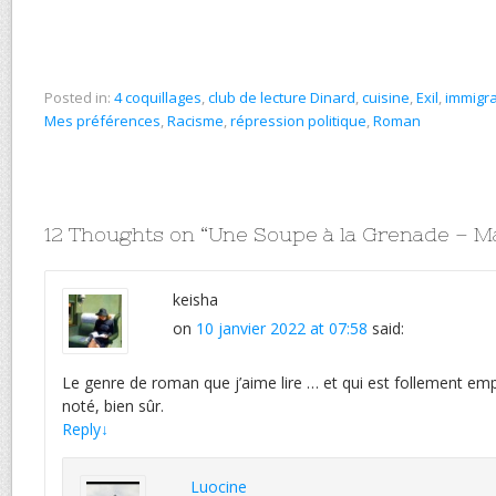
Posted in:
4 coquillages
,
club de lecture Dinard
,
cuisine
,
Exil
,
immigra
Mes préférences
,
Racisme
,
répression politique
,
Roman
12 Thoughts on “
Une Soupe à la Grenade – 
keisha
on
10 janvier 2022 at 07:58
said:
Le genre de roman que j’aime lire … et qui est follement empru
noté, bien sûr.
Reply
↓
Luocine