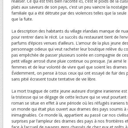
réaliser. Ce qui est très bien raconté ici, c’est le poids de la cuisin
plats aux saveurs de son pays, c’est un peu vaincre la nostalgie
familiale qui a été détruite par des violences telles que la seule
que la fuite.
La description des habitants du village irlandais manque de nuan
pour rentrer dans le récit. Le succès du restaurant tient de l’
parfums d’épices venues d’ailleurs. L’amour de la plus jeune des
personnage odieux qui veut racheter leur boutique relève du co
pas empêchée de passer plusieurs soirée en compagnie de ce
petit village arrosé d’une pluie continue ou presque. J’ai aimé l
femmes et de leur volonté de vivre quel que soient les drames q
Évidemment, on pense à tous ceux qui ont essayé de fuir des 
sans pitié écrasent toute tentative de vie libre.
La mort tragique de cette jeune auteure d’origine iranienne es
la tristesse qui se dégage de cette lecture qui se veut pourtan
roman se situe en effet à une période où les réfugiés iraniens 
un monde qui était plus ouvert aux drames des pays soumis à 
inimaginables. Ce monde là, appartient au passé car nos civilis
surprises par l’ampleur des drames des pays à nos frontières 
face à l’accueil de pauvres gens chassés de chez eux et prêts à 