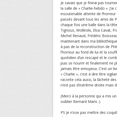
Je savais que je finirai pas tourn
la salle de « Charlie-hebdo ». J’a
insoutenable attente de l’horreur
passés devant tous les amis de Ph
chaque fois une balle dans la tê
Tignous, Wollinski, Elsa Cavat, 
Michel Renaud, Frédéric Boisseau
maintenant dans ma bibliothèque 
à pas de la reconstruction de Phi
l’horreur au fond de lui et la so
quotidien d’un rescapé et le comba
puis se nourrir et finalement ne 
jamais être ennuyeux. C’est un livr
« Charlie », c’est à dire être vig
raconte cela aussi, la lâcheté des
n’est pas d’extrême-droite mais 
(Merci à la personne qui a mis u
oublier Bernard Maris .)
PS Je n’ose pas mettre des coquill