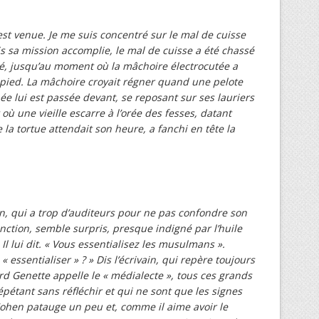
est venue. Je me suis concentré sur le mal de cuisse
is sa mission accomplie, le mal de cuisse a été chassé
sé, jusqu’au moment où la mâchoire électrocutée a
 pied. La mâchoire croyait régner quand une pelote
hée lui est passée devant, se reposant sur ses lauriers
ù une vieille escarre à l’orée des fesses, datant
le la tortue attendait son heure, a fanchi en tête la
n, qui a trop d’auditeurs pour ne pas confondre son
nction, semble surpris, presque indigné par l’huile
. Il lui dit. « Vous essentialisez les musulmans ».
 essentialiser » ? » Dis l’écrivain, qui repère toujours
 Genette appelle le « médialecte », tous ces grands
pétant sans réfléchir et qui ne sont que les signes
ohen patauge un peu et, comme il aime avoir le