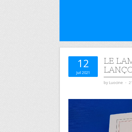
LE LA
12
LANÇ
Juil 2021
by
Luocine
⋅
2