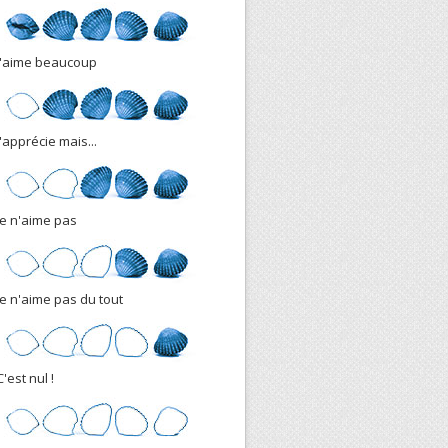
J'aime beaucoup
J'apprécie mais...
Je n'aime pas
Je n'aime pas du tout
C'est nul !