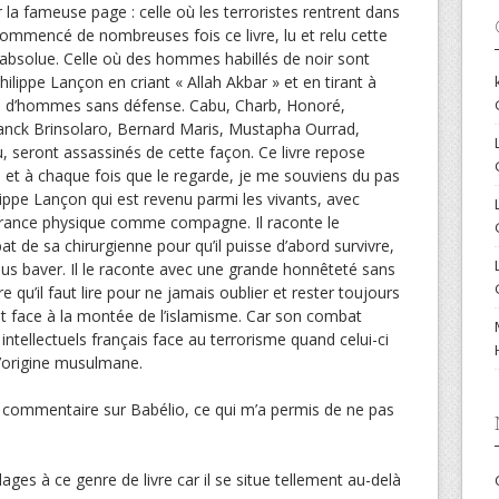
er la fameuse page : celle où les terroristes rentrent dans
i commencé de nombreuses fois ce livre, lu et relu cette
 absolue. Celle où des hommes habillés de noir sont
ilippe Lançon en criant « Allah Akbar » et en tirant à
te d’hommes sans défense. Cabu, Charb, Honoré,
Franck Brinsolaro, Bernard Maris, Mustapha Ourrad,
, seront assassinés de cette façon. Ce livre repose
et à chaque fois que le regarde, je me souviens du pas
lippe Lançon qui est revenu parmi les vivants, avec
uffrance physique comme compagne. Il raconte le
t de sa chirurgienne pour qu’il puisse d’abord survivre,
plus baver. Il le raconte avec une grande honnêteté sans
e qu’il faut lire pour ne jamais oublier et rester toujours
ilant face à la montée de l’islamisme. Car son combat
 intellectuels français face au terrorisme quand celui-ci
d’origine musulmane.
n commentaire sur Babélio, ce qui m’a permis de ne pas
ages à ce genre de livre car il se situe tellement au-delà