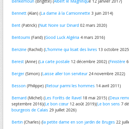
Benkemoun
(Brigitte) (
Albert le Magnifiqu
e 12 janvier 2017)
Bennett
(Alan) (
La dame à la Camionnette
3 juin 2014)
Bent
(Patrick) (
Nuit Noire sur Dinard
02 mars 2020)
Bentoumi
(Farid) (
Good Luck Algéria
4 mars 2016)
Benzine
(Rachid) (
L’homme qui lisait des livres
13 octobre 2025
Berest
(Anne) (
La carte postale
12 décembre 2002) (
Finistère
6
Berger
(Simon) (
Laisse aller ton serviteur
24 novembre 2022)
Besson
(Philippe) (
Retour parmi les hommes
14 avril 2011)
Bernard
(Michel) (
Les Forêts de Ravel
18 mai 2015) (
Deux rem
septembre 2016)(
Le bon cœur
12 août 2019)(
Le bon sens
7 dé
bourgeois de Calais
29 juillet 2026)
Bertin
(Charles) (
la petite dame en son jardin de Bruges
22 juil