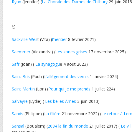
Ryan
(Jennifer) (
La Chorale des Dames de Chilbury
29 juin 2018
S
Sackville-Wes
t (Vita) (
l’héritier
8 février 2021)
Saemmer
(Alexandra) (
Les zones grises
17 novembre 2025)
Safr
(Joan) (
La synagogu
e 4 aout 2023)
Saint Bris
(Paul) (
L’allègement des vernis
1 janvier 2024)
Saint Martin
(Lori) (
Pour qui je me prends
1 juillet 224)
Salvayre
(Lydie) (
Les belles Âmes
3 juin 2013)
Sands
(Philippe) (
La filière
21 novembre 2022) (
Le retour à Le
Sansal
(Boualem) (
2084 la fin du monde
21 Juillet 2017) (
Le vil