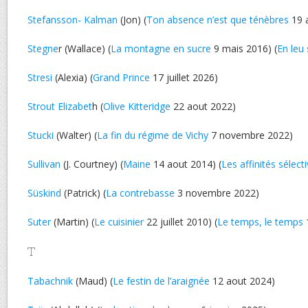
Stefansson- Kalman
(Jon) (
Ton absence n’est que ténèbres
19 
Stegne
r (Wallace) (
La montagne en sucre
9 mais 2016) (
En leu 
Stresi
(Alexia) (
Grand Prince
17 juillet 2026)
Strout Elizabet
h (
Olive Kitteridge
22 aout 2022)
Stucki
(Walter) (
La fin du régime de Vichy
7 novembre 2022)
Sullivan
(J. Courtney) (
Maine
14 aout 2014) (
Les affinités sélect
Süskind
(Patrick) (
La contrebasse
3 novembre 2022)
Suter
(Martin) (
Le cuisinier
22 juillet 2010) (
Le temps, le temps
T
Tabachnik
(Maud) (
Le festin de l’araignée
12 aout 2024)