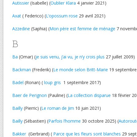
Autissier
(Isabelle) (
Oublier Klara
4 janvier 2021)
Axat
( Federico) (
L’opossum rose
29 avril 2021)
Azzedine
(Saphia) (
Mon père est femme de ménage
7 novembr
B
Ba
(Omar) (
je suis venu, j’ai vu, je n’y crois plus
27 juillet 2009)
Backman
(Frederik) (
Le monde selon Britt-Marie
19 septembre
Badel
(Ronan) (
loup gris
1 septembre 2017)
Baer de Perignon
(Pauline) (
La collection disparue
18 février 2
Bailly
(Pierric) (
Le roman de Jim
10 juin 2021)
Bailly
(Sébastien) (
Parfois l’homme
30 octobre 2025) (
Autorout
Bakker
(Gerbrand) (
Parce que les fleurs sont blanches
29 sept