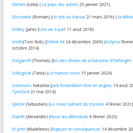
Slimani
(Leila) (
Le pays des autres
25 janvier 2021)
Slocombe
(Romain) (
Un été au Kansaï
21 mars 2016) (
la débâ
Smiley
(Jane) (
Une vie à part
11 aout 2018)
Smith
(Tom Rob) (
Enfant 44
24 décembre 2009) (
Kolyma
févrie
octobre 2014)
Snégaroff
(Thomas) (l
es vies rêvées de la baronne d’Oettingen
Sollogoub
(Tania) (
La maison russe
15 janvier 2024)
Solomons
Natasha (
Jack Rosenblum rêve en anglais
14 aout 20
Tyneford
21 mai 2014)
Spitzer
(Sébastien) (
Le coeur battant du m)onde
4 février 2021
Starritt
(Alexander) (
Nous les Allemands
6 février 2023)
St John
(Madeleine) (
Rupture et conséquences
14 décembre 20