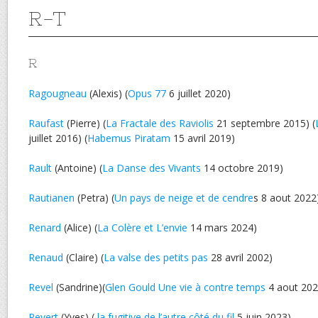
R-T
R
Ragougneau
(Alexis) (
Opus 77
6 juillet 2020)
Raufast
(Pierre) (
La Fractale des Raviolis
21 septembre 2015) (
juillet 2016) (
Habemus Piratam
15 avril 2019)
Rault
(Antoine) (
La Danse des Vivants
14 octobre 2019)
Rautianen
(Petra) (
Un pays de neige et de cendre
s 8 aout 2022
Renard
(Alice) (
La Colère et L’envie
14 mars 2024)
Renaud
(Claire) (
La valse des petits pas
28 avril 2002)
Revel
(Sandrine)(
Glen Gould Une vie à contre temps
4 aout 202
Revert
(Yves) (
la fugitive de l’autre côté du fil
5 juin 2023)