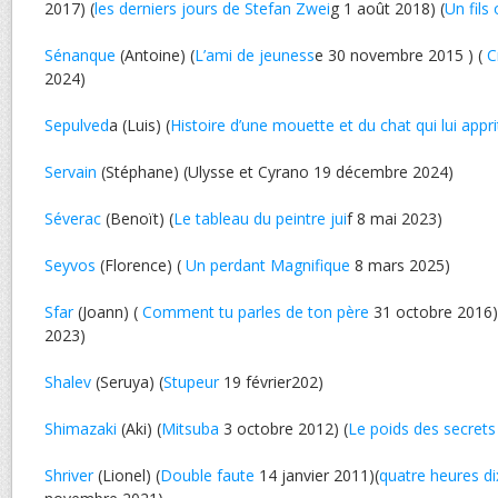
2017) (
les derniers jours de Stefan Zwei
g 1 août 2018) (
Un fils
Sénanque
(Antoine) (
L’ami de jeuness
e 30 novembre 2015 ) (
C
2024)
Sepulved
a (Luis) (
Histoire d’une mouette et du chat qui lui appri
Servain
(Stéphane) (Ulysse et Cyrano 19 décembre 2024)
Séverac
(Benoït) (
Le tableau du peintre jui
f 8 mai 2023)
Seyvos
(Florence) (
Un perdant Magnifique
8 mars 2025)
Sfar
(Joann) (
Comment tu parles de ton père
31 octobre 2016)
2023)
Shalev
(Seruya) (
Stupeur
19 février202)
Shimazaki
(Aki) (
Mitsuba
3 octobre 2012) (
Le poids des secrets
Shriver
(Lionel) (
Double faute
14 janvier 2011)(
quatre heures di