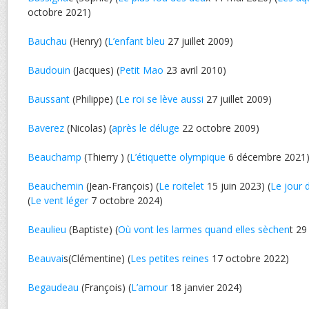
octobre 2021)
Bauchau
(Henry) (
L’enfant bleu
27 juillet 2009)
Baudouin
(Jacques) (
Petit Mao
23 avril 2010)
Baussant
(Philippe) (
Le roi se lève aussi
27 juillet 2009)
Baverez
(Nicolas) (
après le déluge
22 octobre 2009)
Beauchamp
(Thierry ) (
L’étiquette olympique
6 décembre 2021
Beauchemin
(Jean-François) (
Le roitelet
15 juin 2023) (
Le jour 
(
Le vent léger
7 octobre 2024)
Beaulieu
(Baptiste) (
Où vont les larmes quand elles sèchen
t 29
Beauvai
s(Clémentine) (
Les petites reines
17 octobre 2022)
Begaudeau
(François) (
L’amour
18 janvier 2024)