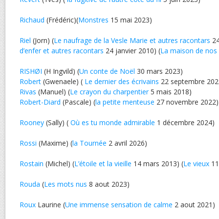
Richaud
(Frédéric)(
Monstres
15 mai 2023)
Riel
(Jorn) (
Le naufrage de la Vesle Marie et autres racontars
24
d’enfer et autres racontars
24 janvier 2010) (
La maison de nos
RISHØI
(H Ingvild) (
Un conte de Noël
30 mars 2023)
Robert
(Gwenaele) (
Le dernier des écrivains
22 septembre 202
Rivas
(Manuel) (
Le crayon du charpentier
5 mais 2018)
Robert-Diard
(Pascale) (
la petite menteuse
27 novembre 2022)
Rooney
(Sally) (
Où es tu monde admirable
1 décembre 2024)
Rossi
(Maxime) (
la Tournée
2 avril 2026)
Rostain
(Michel) (
L’étoile et la vieille
14 mars 2013) (
Le vieux
11 
Rouda
(
Les mots nus
8 aout 2023)
Roux
Laurine (
Une immense sensation de calme
2 aout 2021)