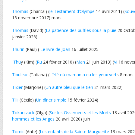
Thomas
(Chantal) (
le Testament d’Olympe
14 avril 2011) (
Souve
15 novembre 2017) mars
Thomas
(David) (
La patience des buffles sous la pluie
20 Octob
janvier 2026)
Thurin
(Paul) (
Le livre de Joan
16 juillet 2025
Thu
y (Kim) (
Ru
24 février 2010) (
Man
21 juin 2013) (
Vi
16 nove
Tibuleac
(Tatiana) (
L’été où maman a eu les yeux vert
s 8 mars
Tixier
(Marjorie) (
Un autre bleu que le tien
21 mars 2022)
Tlili
(Cécile) (
Un dîner simple
15 février 2024)
Tokarczuck
(Olga) (
Sur les Ossements et les Morts
13 avril 202
hommes et les Anges
20 avril 2020) juin
Tomic
(Ante) (
Les enfants de la Sainte Marguerite
13 mars 202