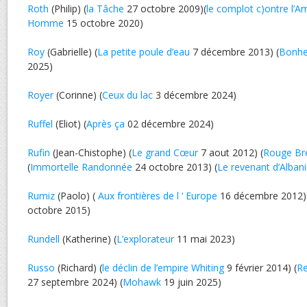
Roth
(Philip) (
la Tâche
27 octobre 2009)(
le complot c)ontre l’A
Homme
15 octobre 2020)
Roy
(Gabrielle) (
La petite poule d’eau
7 décembre 2013) (
Bonhe
2025)
Royer
(Corinne) (
Ceux du lac
3 décembre 2024)
Ruffel
(Eliot) (
Après ça
02 décembre 2024)
Rufin
(Jean-Chistophe) (
Le grand Cœur
7 aout 2012) (
Rouge Bré
(
Immortelle Randonnée
24 octobre 2013) (
Le revenant d’Alban
Rumiz
(Paolo) (
Aux frontières de l ‘ Europe
16 décembre 2012)
octobre 2015)
Rundell
(Katherine) (
L’explorateur
11 mai 2023)
Russo
(Richard) (
le déclin de l’empire Whiting
9 février 2014) (
Re
27 septembre 2024) (
Mohawk
19 juin 2025)