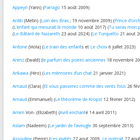
Appeyri
(Yann) (
Farrago
15 août 2009)
Arditi
(Metin) (
Loin des Bras
; 19 novembre 2009) (
Prince d’orc
(
L’enfant qui mesurait le monde
10 août 2017) (
Tu seras mon 
(
Le Bâtard de Nazareth
23 aout 2024) (
Le Turquetto
21 aout 2
Ardone
(Viola) (
Le train des enfant
s et
Le choix
6 juillet 2023)
Arenz
(Ewald) (
le parfum des poires anciennes
18 novembre 20
Arikawa
(Hiro) (
Les mémoires d’un chat
21 janvier 2021)
Arnaud
(Clara) (
Et vous passerez comme des vents fous
26 fév
Arnaud
(Emmanuel) (
Le théorème de Kropst
12 février 2012)
Arnim
Von- (Elizabeth) (
Avril enchant
é 14 avril 2011)
Aslam
(Nadeem) (
Le jardin de l’aveugle
30 septembre 2013)
Assouline
(Pierre) (
Les invités
27 aout 2009,
Le portrait
27 aout