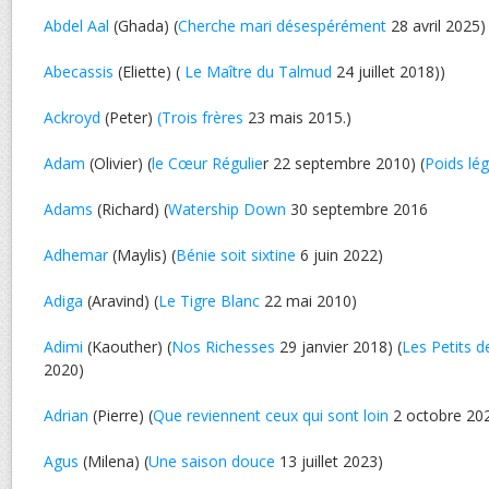
Abdel Aal
(Ghada) (
Cherche mari désespérément
28 avril 2025)
Abecassis
(Eliette) (
Le Maître du Talmud
24 juillet 2018))
Ackroyd
(Peter)
(Trois frères
23 mais 2015.)
Adam
(Olivier) (
le Cœur Régulie
r 22 septembre 2010) (
Poids lég
Adams
(Richard) (
Watership Down
30 septembre 2016
Adhemar
(Maylis) (
Bénie soit sixtine
6 juin 2022)
Adiga
(Aravind) (
Le Tigre Blanc
22 mai 2010)
Adimi
(Kaouther) (
Nos Richesses
29 janvier 2018) (
Les Petits 
2020)
Adrian
(Pierre) (
Que reviennent ceux qui sont loin
2 octobre 20
Agus
(Milena) (
Une saison douce
13 juillet 2023)