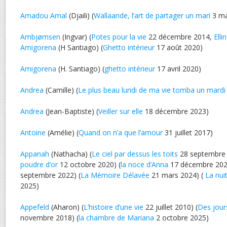
Amadou Amal
(Djaili) (
Wallaande, l’art de partager un mari
3 ma
Ambjørnsen
(Ingvar) (
Potes pour la vie
22 décembre 2014,
Elli
Amigorena
(H Santiago) (
Ghetto intérieur
17 août 2020)
Amigorena
(H. Santiago) (
ghetto intérieur
17 avril 2020)
Andrea
(Camille) (
Le plus beau lundi de ma vie tomba un mardi
Andrea
(Jean-Baptiste) (
Veiller sur elle
18 décembre 2023)
Antoine
(Amélie) (
Quand on n’a que l’amour
31 juillet 2017)
Appanah
(Nathacha) (
Le ciel par dessus les toits
28 septembre 
poudre d’or
12 octobre 2020) (
la noce d’Anna
17 décembre 202
septembre 2022) (
La Mémoire Délavée
21 mars 2024) (
La nui
2025)
Appefeld
(Aharon) (
L’histoire d’une vie
22 juillet 2010) (
Des jours
novembre 2018) (
la chambre de Mariana
2 octobre 2025)