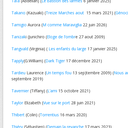
Taïa
(Abdellah) (
Le bastion des larmes
6 janvier 2025)
Takano
(Kazuaki) (
Treize Marches aout
15 mars 2021) (
Génoci
Tamigio
Aurora (
M comme Maraviglia
22 juin 2026)
Tanizak
i (Junichiro (
Eloge de l’ombr
e 27 aout 2009)
Tangvald
(Virginia) (
Les enfants du large
17 janvier 2025)
Tapply
(G.William) (
Dark Tiger
17 décembre 2021)
Tardieu
Laurence (
Un temps fou
13 sep)tembre 2009) (
Nous au
septembre 2019)
Tavernier
(Tiffany) (
L’ami
15 octobre 2021)
Taylor
Elizabeth (
Vue sur le port
28 juin 2021)
Thibert
(Colin) (
Torrentius
16 mars 2020)
Thiéry
(Sébastien) (
Demain la revanche
17 mars 2023)