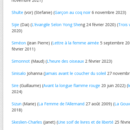
novembre 2021)
Shulte
(vor) (Stefanie) (
Garçon au coq noir
6 novembre 2023)
Sijie
(Dai) (
L’évangile Selon Yong She
ng 24 février 2020) (
Trois 
2020)
Siméon
(Jean Pierre) (
Lettre à la femme aimée
5 septembre 200
février 2011)
Simonnot
(Maud) (
L’heure des oiseaux
2 février 2023)
Sinisalo
Johanna (
Jamais avant le coucher du soleil
27 novembr
Sire
(Guillaume) (
Avant la longue flamme rouge
20 juin 2022) (
l
2024)
Sizun
(Marie) (
La Femme de l’Allemand
27 août 2009) (
La Gouv
2018)
Skeslien-Charles
(Janet) (
Une soif de livres et de liberté
25 févri