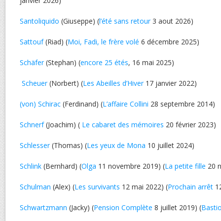
janvier 2026)
Santoliquido
(Giuseppe) (
l’été sans retour
3 aout 2026)
Sattouf
(Riad) (
Moi, Fadi, le frère volé
6 décembre 2025)
Schäfer
(Stephan) (
encore 25 étés
, 16 mai 2025)
Scheuer
(Norbert) (
Les Abeilles d’Hiver
17 janvier 2022)
(von) Schirac
(Ferdinand) (
L’affaire Collini
28 septembre 2014)
Schnerf
(Joachim) (
Le cabaret des mémoires
20 février 2023)
Schlesser
(Thomas) (
Les yeux de Mona
10 juillet 2024)
Schlink
(Bernhard) (
Olga
11 novembre 2019) (
La petite fille
20 n
Schulman
(Alex) (
Les survivants
12 mai 2022) (
Prochain arrêt
12
Schwartzmann
(Jacky) (
Pension Complète
8 juillet 2019) (
Basti