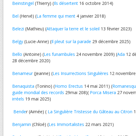
Beinstingel
(Thierry) (
Ils désertent
16 octobre 2014)
Bel
(Hervé) (
La femme qui ment
4 janvier 2018)
Belezi
(Mathieu) (
Attaquer la terre et le soleil
13 février 2023)
Belgy
(Lucie-Anne) (
Il pleut sur la parade
29 décembre 2025)
Bello
(Antoine) (
Les funambules
24 novembre 2009) (
Ada
12 dé
28 décembre 2020)
Benameur
(Jeanne) (
Les Insurrections Singulières
12 novembre
Benaquista
(Tonino) (
Homo Erectus
14 mai 2011) (
Romanesqu
guide mondial des records
29mai 208)(
Porca Misera
27 novemb
irréels
19 mai 2025)
Bende
r (Aimée) (
La Singulière Tristesse du Gâteau au Citron
1
Benjamin
(Chloé) (
Les Immortalistes
22 mars 2021)