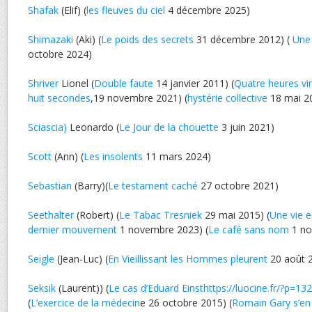
Shafak
(Elif) (
les fleuves du ciel
4 décembre 2025)
Shimazaki
(Aki) (
Le poids des secrets
31 décembre 2012) (
Une 
octobre 2024)
Shriver
Lionel (
Double faute
14 janvier 2011) (
Quatre heures vi
huit secondes
,19 novembre 2021) (
hystérie collective
18 mai 2
Sciascia)
Leonardo (
Le Jour de la chouette
3 juin 2021)
Scott
(Ann) (
Les insolents
11 mars 2024)
Sebastian
(Barry)(
Le testament caché
27 octobre 2021)
Seethalter
(Robert) (
Le Tabac Tresniek
29 mai 2015) (
Une vie e
dernier mouvement
1 novembre 2023) (
Le café sans nom
1 no
Seigle
(Jean-Luc) (
En Vieillissant les Hommes pleurent
20 août 
Seksik
(Laurent)) (
Le cas d’Eduard Einsthttps://luocine.fr/?p=13
(
L’exercice de la médecin
e 26 octobre 2015) (
Romain Gary s’en