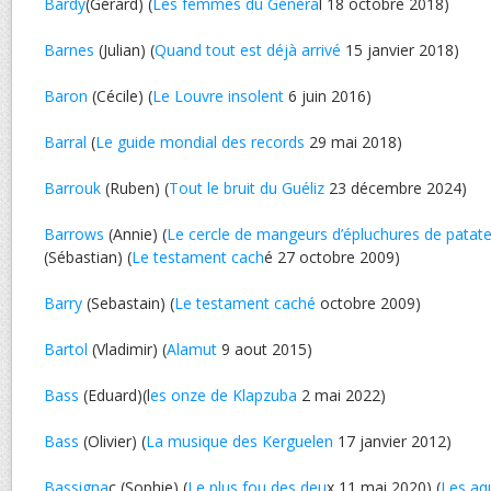
Bardy
(Gérard) (
Les femmes du Généra
l 18 octobre 2018)
Barnes
(Julian) (
Quand tout est déjà arrivé
15 janvier 2018)
Baron
(Cécile) (
Le Louvre insolent
6 juin 2016)
Barral
(
Le guide mondial des records
29 mai 2018)
Barrouk
(Ruben) (
Tout le bruit du Guéliz
23 décembre 2024)
Barrows
(Annie) (
Le cercle de mangeurs d’épluchures de patat
(Sébastian) (
Le testament cach
é 27 octobre 2009)
Barry
(Sebastain) (
Le testament caché
octobre 2009)
Bartol
(Vladimir) (
Alamut
9 aout 2015)
Bass
(Eduard)(l
es onze de Klapzuba
2 mai 2022)
Bass
(Olivier) (
La musique des Kerguelen
17 janvier 2012)
Bassigna
c (Sophie) (
Le plus fou des deu
x 11 mai 2020) (
Les aq