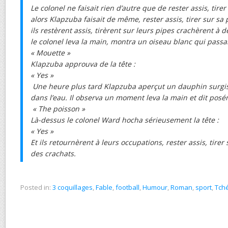
Le colonel ne faisait rien d’autre que de rester assis, tire
alors Klapzuba faisait de même, rester assis, tirer sur sa p
ils restèrent assis, tirèrent sur leurs pipes crachèrent à 
le colonel leva la main, montra un oiseau blanc qui passait
« Mouette »
Klapzuba approuva de la tête :
« Yes »
Une heure plus tard Klapzuba aperçut un dauphin surgis
dans l’eau. Il observa un moment leva la main et dit posé
« The poisson »
Là-dessus le colonel Ward hocha sérieusement la tête :
« Yes »
Et ils retournèrent à leurs occupations, rester assis, tirer
des crachats.
Posted in:
3 coquillages
,
Fable
,
football
,
Humour
,
Roman
,
sport
,
Tch