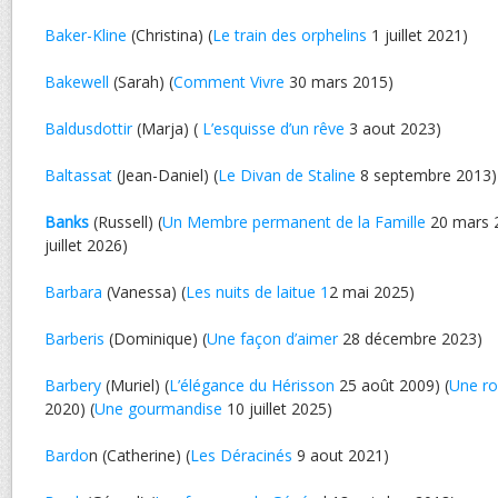
Baker-Kline
(Christina) (
Le train des orphelins
1 juillet 2021)
Bakewell
(Sarah) (
Comment Vivre
30 mars 2015)
Baldusdottir
(Marja) (
L’esquisse d’un rêve
3 aout 2023)
Baltassat
(Jean-Daniel) (
Le Divan de Staline
8 septembre 2013)
Banks
(Russell) (
Un Membre permanent de la Famille
20 mars 2
juillet 2026)
Barbara
(Vanessa) (
Les nuits de laitue 1
2 mai 2025)
Barberis
(Dominique) (
Une façon d’aimer
28 décembre 2023)
Barbery
(Muriel) (
L’élégance du Hérisson
25 août 2009) (
Une ro
2020) (
Une gourmandise
10 juillet 2025)
Bardo
n (Catherine) (
Les Déracinés
9 aout 2021)