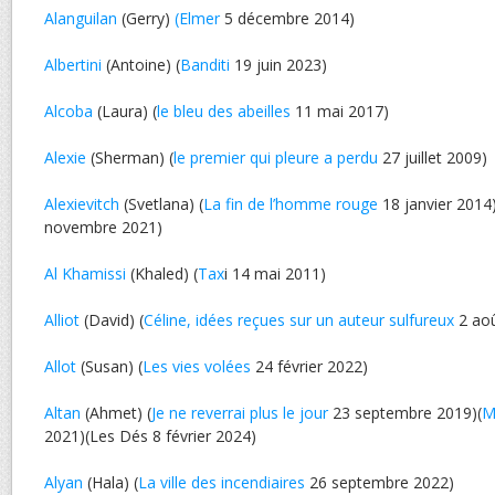
Alanguilan
(Gerry)
(Elmer
5 décembre 2014)
Albertini
(Antoine) (
Banditi
19 juin 2023)
Alcoba
(Laura) (
le bleu des abeilles
11 mai 2017)
Alexie
(Sherman) (
le premier qui pleure a perdu
27 juillet 2009)
Alexievitch
(Svetlana) (
La fin de l’homme rouge
18 janvier 2014)
novembre 2021)
Al Khamissi
(Khaled) (
Tax
i 14 mai 2011)
Alliot
(David) (
Céline, idées reçues sur un auteur sulfureux
2 aoû
Allot
(Susan) (
Les vies volées
24 février 2022)
Altan
(Ahmet) (
Je ne reverrai plus le jour
23 septembre 2019)(
M
2021)(Les Dés 8 février 2024)
Alyan
(Hala) (
La ville des incendiaires
26 septembre 2022)