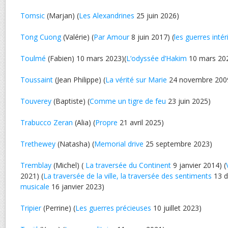
Tomsic
(Marjan) (
Les Alexandrines
25 juin 2026)
Tong Cuong
(Valérie) (
Par Amour
8 juin 2017) (
les guerres intér
Toulmé
(Fabien) 10 mars 2023)(
L’odyssée d’Hakim
10 mars 20
Toussaint
(Jean Philippe) (
La vérité sur Marie
24 novembre 200
Touverey
(Baptiste) (
Comme un tigre de feu
23 juin 2025)
Trabucco Zeran
(Alia) (
Propre
21 avril 2025)
Trethewey
(Natasha) (
Memorial drive
25 septembre 2023)
Tremblay
(Michel) (
La traversée du Continent
9 janvier 2014) (
2021) (
La traversée de la ville, la traversée des sentiments
13 d
musicale
16 janvier 2023)
Tripier
(Perrine) (
Les guerres précieuses
10 juillet 2023)